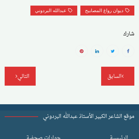
ديوان رواغ المصابيح
عبدالله البردوني
شارك
تصفّح
السابق
التالي
المقالات
موقع الشاعر الكبير الأستاذ عبدالله البردوني
الرئيسية
حوارات صحفية