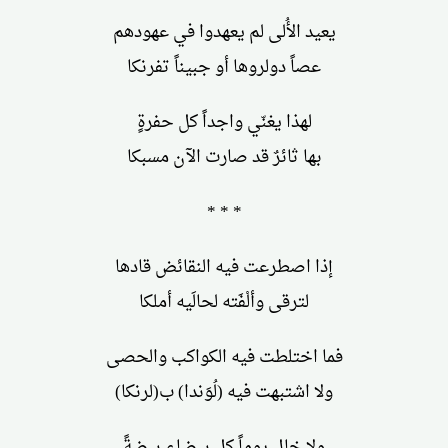
يعيد الأُلى لم يعهدوا في عهودهم
عصاً دولروها أو جبيناً تفرنكا
لهذا يغنّي واجداً كل حفرةٍ
بها ثائرٌ قد صارت الآن مسبكا
* * *
إذا اصطرعت فيه النقائض قادها
لترقى وألْفَته لحالَيه أملكا
فما اختلطت فيه الكواكب والحصى
ولا اشتبهت فيه (لُوَندا) ب(لرنكا)
ولا خال يوماً كل بيضاء بيضةً