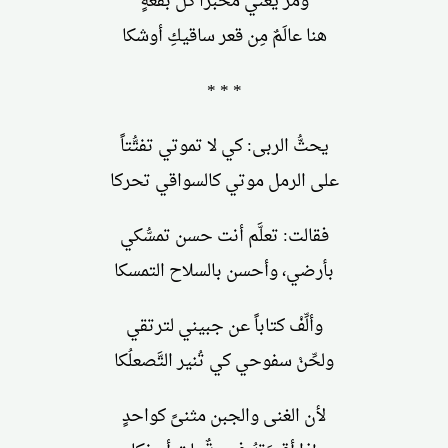
ومرَّ يُغنّي مخبراً كل بقعةٍ
هنا عالَمٌ مِن قعر ساقيكِ أوشكا
* * *
يحثُّ الربى: كي لا تموتي تفتُّتاً
على الرمل موتي كالسواقي تحركا
فقالت: تعلَّم أنت حسن تمسُّكي
بأرضي، وأحسن بالسلاح التمسكا
وألِّفْ كتاباً عن جبيني لترتقي
ولحِّنْ سفوحي كي تُنير التَّصعلُكا
لأن الغنى والجبن مثنىً كواحدٍ