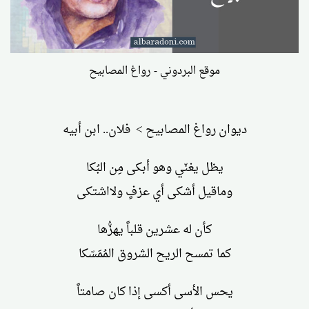
موقع البردوني - رواغ المصابيح
ديوان رواغ المصابيح > فلان.. ابن أبيه
يظل يغنّي وهو أبكى مِن البُكا
وماقيل أشكى أي عزفٍ ولااشتكى
كأن له عشرين قلباً يهزُّها
كما تمسح الريح الشروق المُمَسّكا
يحس الأسى أكسى إذا كان صامتاً