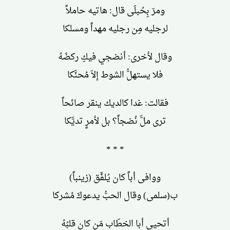
ومرّ بِحُبلَى قال: هاتيه حاملاً
لرجليه مِن رجليه مهداً ومسلكا
وقال لأخرى: أنضجي فيكِ ركضَهُ
فلا يستهلُّ الشوط إلاّ مُحنَّكا
فقالت: غدا كالديك ينقر صائحاً
ترى ملَّ نُضجاً؟ بل لأمرٍ تديَّكا
* * *
ووافى أباً كان يُلفِّق (زينباً)
ب(سلمى) وقال الحبُّ يدعوكَ مُشركا
أتحيي أبا الخطّاب مَن كان قلبُهُ