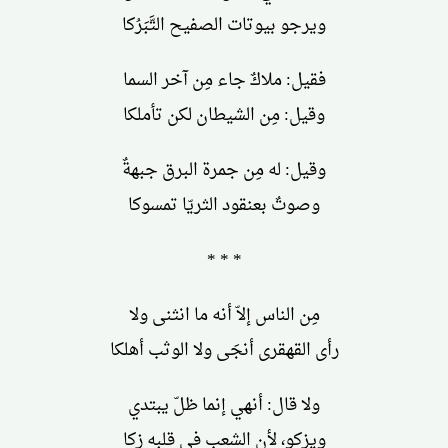
ويرجو بيوتات الصفيح التَّبَرُكا
فقيل: ملاكٌ جاء مِن آخر السما
وقيل: مِن الشيطان لكن تأملكا
وقيل: له مِن جمرة البرق جبهةٌ
وصوتٌ بعنقود الثريّا تمسوكا
* * *
مِن الناس إلاّ أنه ما انثنى ولا
رأى القهقرى أنجَى ولا الوثب أهلكا
ولا قال: أنهي إنما ظلّ يبتدي
ويزكو، لأن الشعب في قلبه زكا