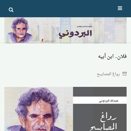
Ski
t
conten
فلان.. ابن أبيه
رواغ المصابيح