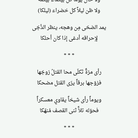
ولا ظن ليلاً كل خضراء (ليلكا)
يمد الضحَى مِن وهجه، ينظر الدُّجَى
لإِحراقه أدعَى إذا كان أحلكا
* * *
رأى مرّةً ثكلَى محا القتلُ زوجَها
فزوّجها برقاً يرَى القتل مضحكا
ويوماً رأى شيخاً يقاوي معسكراً
فحوّله تلاًّ ثنى القصف مُنهَكا
* * *