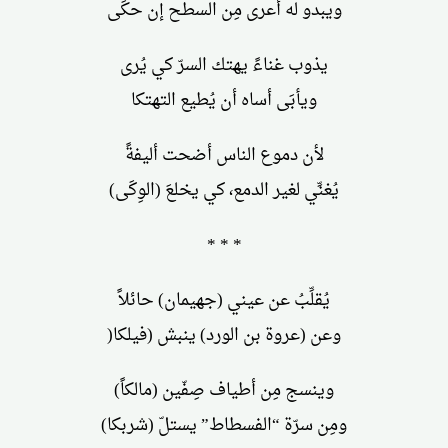
ويبدو له أعرى مِن السطح إن حكَى
يذوب غناءً يهتك السرّ كي يُرى
ويأبَى أساه أن يُطيع التهتكا
لأن دموع الناس أضحت أليفةً
يُغنِّي لغير الدمع، كي يخلعَ (الوِكَى)
* * *
يُقلِّبُ عن عيني (جهيمان) حائلاً
وعن (عروة بن الورد) ينبش (فيلكا(
وينسج مِن أطياف صِفّين (مالكاً)
ومِن سرّة “الفسطاط” يستلّ (شربكا)