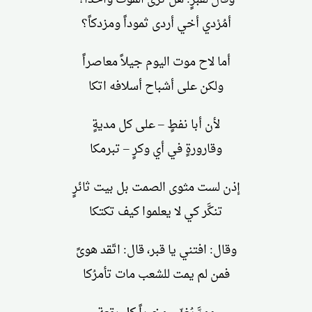
أمُرْدي أخي أردى ثموداً ومزدكاً؟
أما لاح موت اليوم جيلاً معاصراً
ولكن على أشباح أسلافه اتكا
لأن أبا نفطٍ – على كل مديةٍ
وقارورةٍ في أي وكرٍ – تبرمكا
إذن لست مثوى الصمت بل بيت ثائرٍ
تنكَّر كي لا يعلموا كيف تكتكا
وقال: افتني يا قبر، قال: اتّقد هوىً
فمن لم يمت للشعب مات تأمرُكا