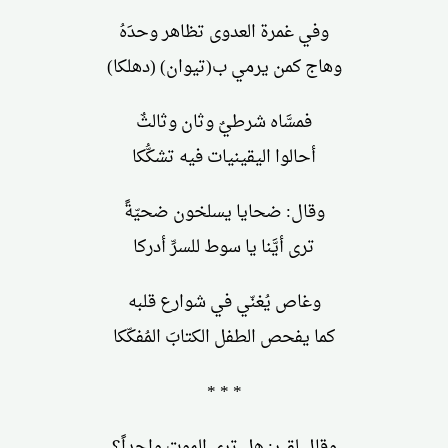
وفي غمرة العدوى تظاهر وحدَهُ
وهاج كمن يرمي ب(تيوان) (دهلكا)
فمسَّاه شرطيٌ وثان وثالثٌ
أحالوا اليقينيات فيه تشكُّكا
وقال: ضحايا يسلخون ضحيّةً
ترى أيَّنا يا سوط للسرِّ أدركا
وغاص يُغنّي في شوارع قلبه
كما يفحص الطفل الكتابَ المُفكّكا
* * *
وقال لقبرٍ: هل ترى الموت واحداً؟