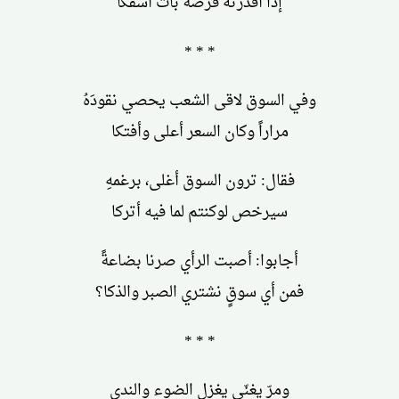
إذا أقدرَتهُ فرصةٌ بات أسفكا
* * *
وفي السوق لاقى الشعب يحصي نقودَهُ
مراراً وكان السعر أعلى وأفتكا
فقال: ترون السوق أغلى، برغمهِ
سيرخص لوكنتم لما فيه أتركا
أجابوا: أصبت الرأي صرنا بضاعةً
فمن أي سوقٍ نشتري الصبر والذكا؟
* * *
ومرّ يغنّي يغزل الضوء والندى