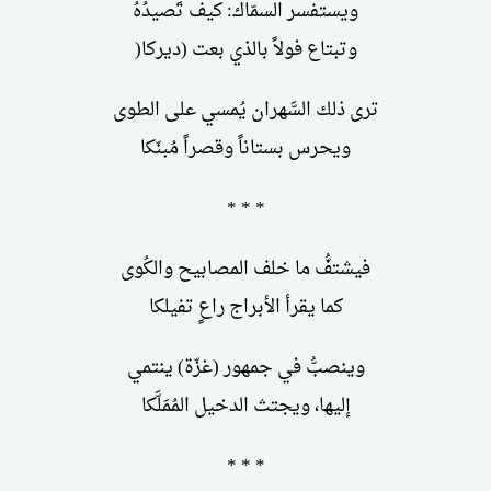
ويستفسر السمّاك: كيف تَصيدُهُ
وتبتاع فولاً بالذي بعت (ديركا(
ترى ذلك السَّهران يُمسي على الطوى
ويحرس بستاناً وقصراً مُبنّكا
* * *
فيشتفُّ ما خلف المصابيح والكُوى
كما يقرأ الأبراج راعٍ تفيلكا
وينصبُّ في جمهور (غزّة) ينتمي
إليها، ويجتث الدخيل المُمَلَّكا
* * *