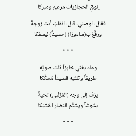
ِنوقِ الحجازيات مرعىً ومبركا
فقال: اوصني، قال: انقلبْ أنت زوجةً
ورقِّعْ ب(ساموزا) (حسيناً) ليسمُكا
* * *
وعاد يغنّي خابزاً ثلث صوتِه
طريقاً وثلثيه قصيداً مُحكَّكا
يزف إلى وجه (المُزَلْبي) تحيةً
بشوشاً ويشتُّم النضار المُشبّكا
* * *