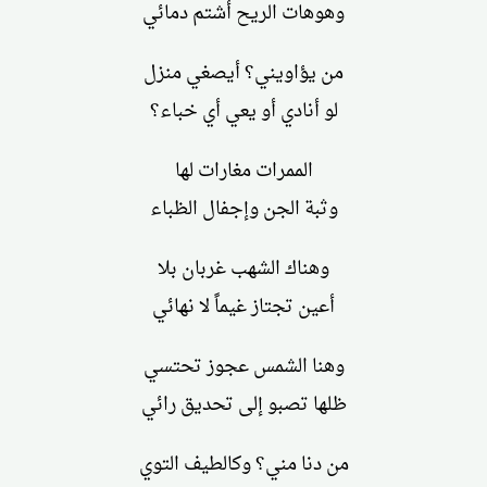
وهوهات الريح أشتم دمائي
من يؤاويني؟ أيصغي منزل
لو أنادي أو يعي أي خباء؟
الممرات مغارات لها
وثبة الجن وإجفال الظباء
وهناك الشهب غربان بلا
أعين تجتاز غيماً لا نهائي
وهنا الشمس عجوز تحتسي
ظلها تصبو إلى تحديق رائي
من دنا مني؟ وكالطيف التوي