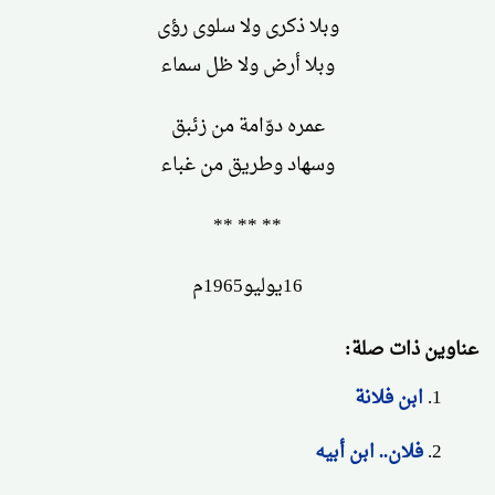
وبلا ذكرى ولا سلوى رؤى
وبلا أرض ولا ظل سماء
عمره دوّامة من زئبق
وسهاد وطريق من غباء
** ** **
16يوليو1965م
عناوين ذات صلة:
ابن فلانة
فلان.. ابن أبيه