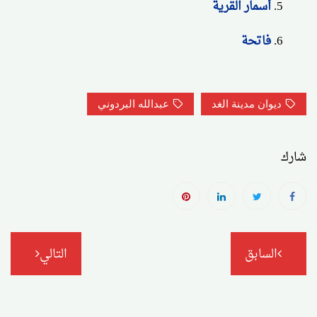
أسمار القرية
فاتحة
ديوان مدينة الغد
عبدالله البردوني
شارك
تصفّح
السابق
التالي
المقالات