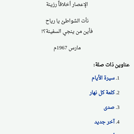
الإعصار أخلاقاً رزينة
نأت الشواطئ يا رياح
فأين من ينجي السفينة؟!
مارس 1967م
عناوين ذات صلة:
سيرة الأيام
كلمة كل نهار
صدى
آخر جديد