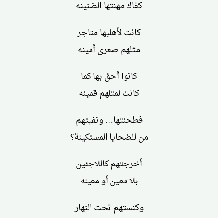
كفاك مهنتها الضنينه
كانت لأهليها متاجر
مثلهم صغرى أمينه
كانوا أحق بها كما
كانت لمثلهم قمينه
فطحنتها… ونفيتهم
من للضحايا المستكينة؟
أخرجتهم كاللاجئين
بلا معين أو معينه
وكنستهم تحت النهار