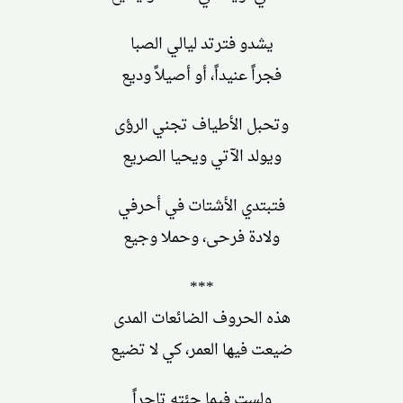
يشدو فترتد ليالي الصبا
فجراً عنيداً، أو أصيلاً وديع
وتحبل الأطياف تجني الرؤى
ويولد الآتي ويحيا الصريع
فتبتدي الأشتات في أحرفي
ولادة فرحى، وحملا وجيع
***
هذه الحروف الضائعات المدى
ضيعت فيها العمر، كي لا تضيع
ولست فيما جئته تاجراً