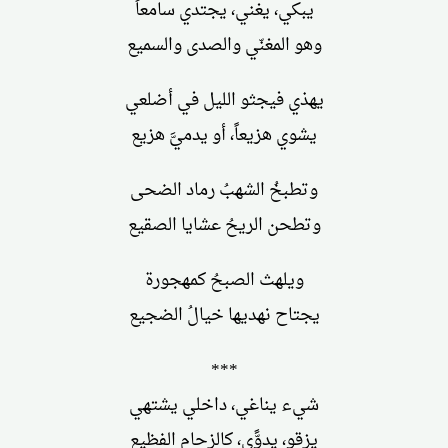
يبكي، يغني، يجتدي سامعاً
وهو المغنّي والصدى والسميع
يهذي فيجثو الليل في أضلعي
يشوي هزيعاً، أو يدميَّ هزيع
وتطبخُ الشهبُ رماد الضحى
وتطحن الريحُ عشايا الصقيع
ويلهث الصبحُ كمهجورة
يجتاح نهديها خيالُ الضجيع
***
شيء يناغي، داخلي يشتهي
يزقو، يدوًّي، كالزحام الفظيع