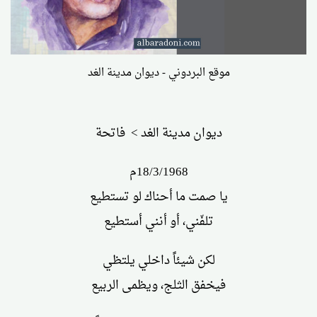
موقع البردوني - ديوان مدينة الغد
ديوان مدينة الغد > فاتحة
18/3/1968م
يا صمت ما أحناك لو تستطيع
تلفّني، أو أنني أستطيع
لكن شيئاً داخلي يلتظي
فيخفق الثلج، ويظمى الربيع