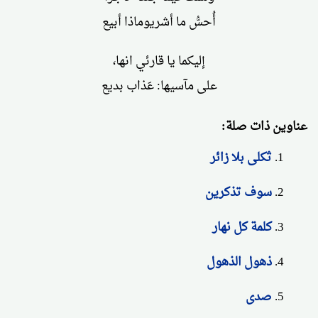
أُحسُّ ما أشريوماذا أبيع
إليكما يا قارئي انها،
على مآسيها: عَذاب بديع
عناوين ذات صلة:
ثكلى بلا زائر
سوف تذكرين
كلمة كل نهار
ذهول الذهول
صدى