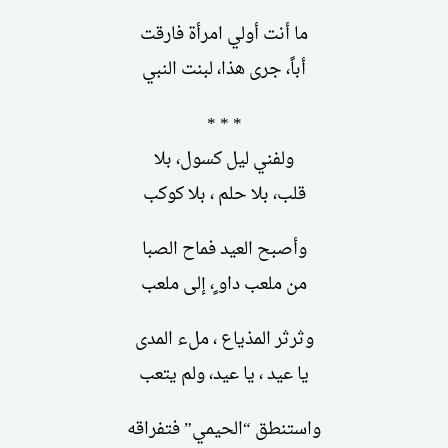
ما أنت أولي امرأة فارقت
أباً، جرى هذا، لبنت النبي
* * *
ولفني ليل كسول، بلا
قلب، بلا حلم ، بلا كوكب
وأصبح العيد فماح الصبا
من ملعب داو ٍ، إلى ملعب
وثرثر المذياع ، ملء المدى
يا عيد ، يا عيد، ولم يتعب
واستنطق “الحيمي” فتفراقه