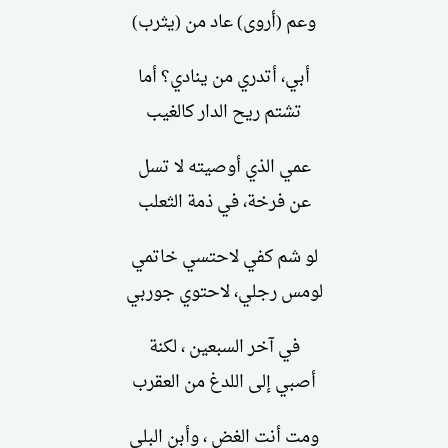
وعم (أروى) عاد من (يثرب)
أبي، أتدري من ينادي؟ أما
تشتم ريح الدار كالغيب
عمي الذي أوصيته لا تسل
عن فرخة، في ذمة الثعلب
لو شم كفي لاحتسي خاتمي
لومس رجلي، لاحتوي جوربي
في آخر السبعين ، لكنة
أصبي إلى اللدغ من العقرب
ومت أنت الغض ، وأبن البلى