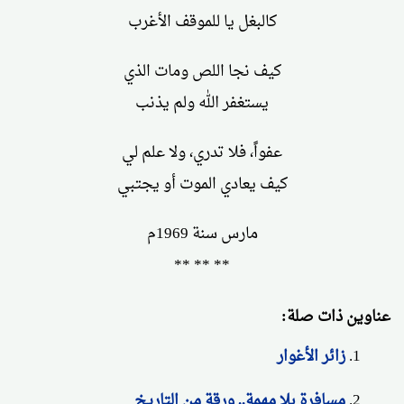
كالبغل يا للموقف الأغرب
كيف نجا اللص ومات الذي
يستغفر الله ولم يذنب
عفواً، فلا تدري، ولا علم لي
كيف يعادي الموت أو يجتبي
مارس سنة 1969م
** ** **
عناوين ذات صلة:
زائر الأغوار
مسافرة بلا مهمة.. ورقة من التاريخ