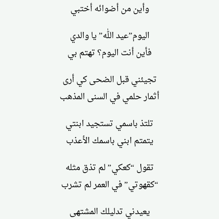
وأين من أضوائه أختبي
اليوم”عيد الله” يا والدي
فأين أنت اليوم؟ تهتم بي
تجيئني قبل الضحى كي أرى
أثمار حلمي في السنى المذهب
تلتذ باسمي تستجيد ابنتي
يتمتم ابني باسمك الأعذب
تقول “كعكي” لم تذق مثله
“كقهوتي” في العمر لم تشرب
يعيدني تدليلك المشتهى