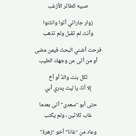
صبيه كطائر الأزغب
زوار جاراتي أتوا وانثنوا
وأنت لم تقبل ولم تذهب
فرحت أضني البحث فيمن مضى
أو من أتى عن وجهك الطيب
لكل بنت والدٌ أو أخ
إلا أنا، يا ليت يدري أبي
حتى أبو “سعدى” أتى بعدما
غاب ثلاثين ، ولم يكتب
وعاد من “غانا” أخو “زهرة”