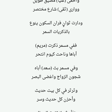
وأخفى (علياً) مضيق طويل
ووارى (ثقى) شارع مختصر
ودارت ثوانٍ فران السكون ينوع
بالذكريات السمر
ففي مسمر ذكرت (مريم)
أباها وناحت كيوم انتحر
وفي مسمر بث (سعد) أباه
شجون الزواج واغضى البصر
وثرثر في كل بيت حديث
وأحزن كل حديث وسر