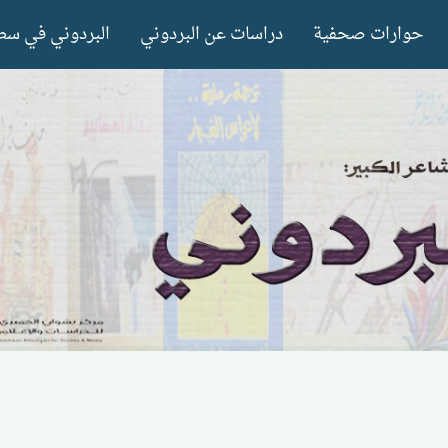
حوارات صحفية
دراسات عن البردوني
البردوني في سط