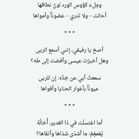
ومِلء كؤوس الورد لونُ نطاقها
أحالت – ولا تدري – غصُوناً وأمواها
* * *
أصخ يا رفيقي، إنني أسمع الربى
وهل أخبرَت عيسى وأفضت إلى طه؟
سمعتُ أبي عن جَدِّه: إن للربى
عيوناً بأغوار الحنايا وأفواها
* * *
أما اغتسلَت في ذا الغدير، أُخالُهُ
يُغمغِمُ: ما أشذى شذاها وأنقاها؟