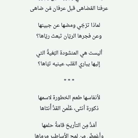
عرفنا المُضاهى قبل عرفان مَن ضاهى
لماذا تزجّي ومضها عن جبينها
وعن فجرها الريّان تبعث ريّاها؟
أليست هي المنشودة البُغيةُ التي
إليها يباري القلب عينيه تيّاها؟
* * *
لأنفاسها طعم الخطورة لاسمها
ذكورة أنثى، غَلْمن القدُّ أُنثاها
أمْدُّ مِن التأريخ قامةُ حلمها
وأغمضُ مِن لمح الأساطير مرماها