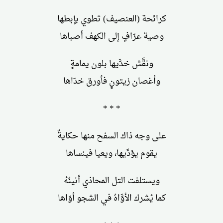
كرائحة (العنصيف) تطوي بإبطها
وصية عرّافٍ إلى الكهف أصباها
ونقَّش خدَّيها بلون يمامةٍ
وأغصان زيتونٍ فأورق خدّاها
* * *
على وجه ذاك السفح منها حكايةٌ
يقوم يؤدِّيها، ويعيا فينساها
ويستلفت التل المحاذي أنينُهُ
كما يُشرك الأوَّاهُ في الشجو أوّاها