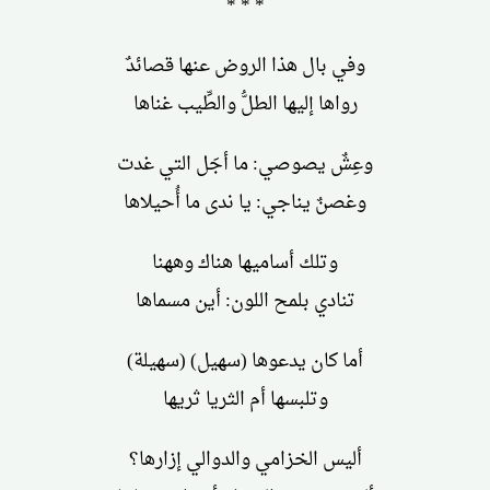
* * *
وفي بال هذا الروض عنها قصائدٌ
رواها إليها الطلُّ والطِّيب غناها
وعِشٌ يصوصي: ما أجَل التي غدت
وغصنٌ يناجي: يا ندى ما أُحيلاها
وتلك أساميها هناك وههنا
تنادي بلمح اللون: أين مسماها
أما كان يدعوها (سهيل) (سهيلة)
وتلبسها أم الثريا ثريها
أليس الخزامي والدوالي إزارها؟