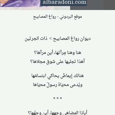
موقع البردوني - رواغ المصابيح
ديوان رواغ المصابيح > ذات الجرتين
هنا وهنا مِرآتها، أين مرآها؟
أهذا تجليها على شوق مجلاها؟
هنالك إيماضٌ يحاكي ابتسامَها
ويُدعى محيّاهُ رسولَ محيّاها
* * *
أياذا المضاهي وجهها، أين وجهُها؟