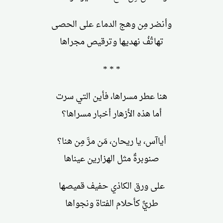
وأنضر مِن وهج الدماء على الحصى
تهاتُفُ نهديها وترقيص مجراها
* * *
هنا عطر مسراها، فأين التي سرت
أما هذه الأزهار أخبار مسراها؟
أياآس، يا ريحان، مَن مرَّ مِن هنا؟
صنوبرةٌ مثل الهزارين عيناها
على ورق الكاذي حفيف قميصها
طريٌّ كأحلام الفتاة ونجواها