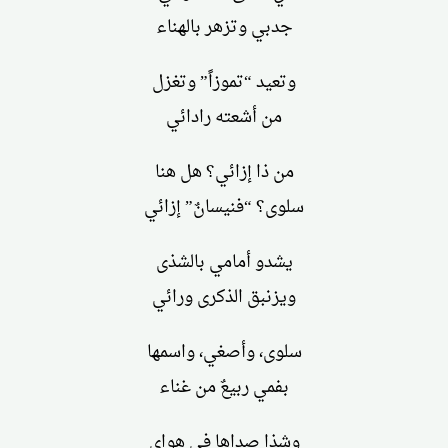
جدبي وتزهر بالهناء
وتعيد “تموزاً” وتغزل
من أشعته رادائي
من ذا إزائي؟ هل هنا
سلوى؟ “فنيسانٌ” إزائي
يشدو أمامي بالشذى
ويزنبق الذكرى ورائي
سلوى، وأصغي، واسمها
بفمي ربيعٌ من غناء
وشذا صداها في هواي