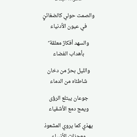
والصمت حولي كالضغائنٍ
في عيون الأدنياء
والسهد أفكارٌ معلقة ٌ
بأهداب الفضاء
والليل بحرٌ من دخان
شاطئاه من الدماء
جوعان يبتلع الرؤى
ويمج دمع الأشقياء
يهذي كما يروي المشعوذ
معجزات الأنبياء