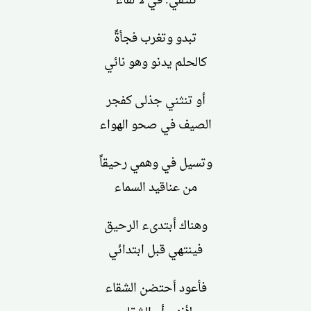
نلتقي: في لا لقاء
تبدو وتغرب فجأةً
كالحلم يدنو وهو نائي
أو تنثني جذلى كفجر
الصيف في صحو الهواء
وتسيل في وهمي رحيقاً
من عناقيد السماء
وهناك أبتدىء الرحيق
فينتهي قبل ابتدائي
فأعود أحتضن الشقاء