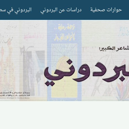
حوارات صحفية
دراسات عن البردوني
البردوني في سط