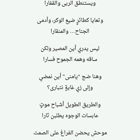
ويستنطق الربى والقفارا
وتعايا كطائرٍ ضيع الوكر، وأدمى
الجناح… والمنقارا
ليس يدري أين المصير ولكن
ساقه وهمه الجموح فسارا
وهنا ضج “يامنى” أين نمضي
وإلى زي غايةٍ نتبارى؟
والطريق الطويل أشباح موتٍ
عابسات الوجوه يطلبن ثارا
موحش يحضن الفراغ على الصمت