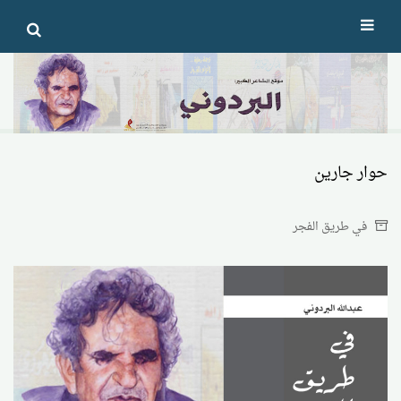
Ski
t
conten
حوار جارين
في طريق الفجر