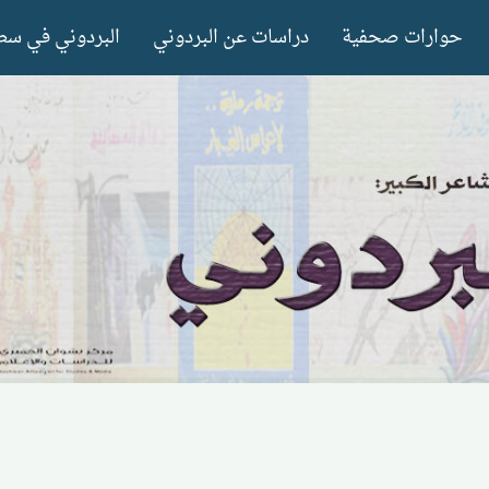
حوارات صحفية
دراسات عن البردوني
البردوني في سط