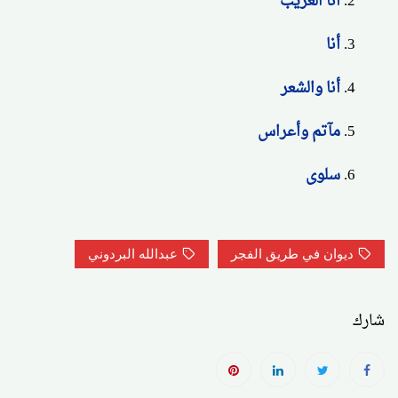
أنا الغريب
أنا
أنا والشعر
مآتم وأعراس
سلوى
ديوان في طريق الفجر
عبدالله البردوني
شارك