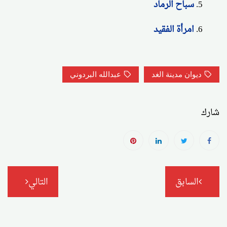
سباح الرماد
امرأة الفقيد
ديوان مدينة الغد
عبدالله البردوني
شارك
تصفّح
السابق
التالي
المقالات