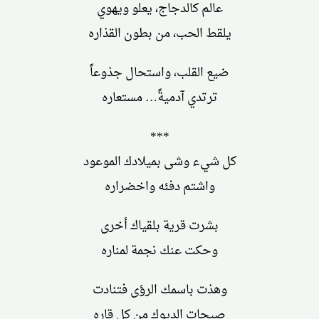
عالم كالدجاج، يعلو ويهوي
يلقط الحب، من بطون القذاره
ضيع القلب، واستحال جذوعاً
ترتدي آدميةً… مستعاره
***
كل شيء وشى بميلادك الموعود
واشتم دفئه واخضراره
بشرت قرية بلقياك أخرى
وحكت عنك نجمة لمناره
وهذت باسمك الرؤى فتنادت
صيحات الديوك من كل قاره