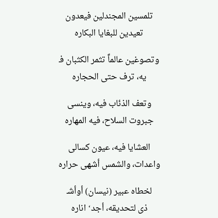
تلمسين المجندلين فيعدون
تعيدين للبغايا البكاره
وتصوغين عالماً تثمر الكثبان فـ
يه، ترف حتى الحجاره
وتعف الذئاب فيه، وينسى
جبروت السلاح، فيه المهاره
العشايا فيه، عيون كسالى
واعدات، والشمس أشهى حراره
لخطاه عبير (نيسان) أوأشـ
ذى لتحديقه، أجد‘ اناره