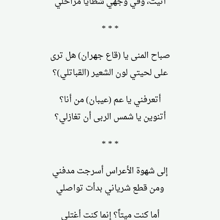
أتيت، وفي وجهي شظايا مراحلي
* * *
صباح المنى يا (قاع جهران) هل ترى
على لحيتي لون الشعير (القباتلي)؟
أتعرفني يا عم (عيبان) من أنا؟
أتنوين يا شمس الربى أن تغازلي؟
* * *
إلى شهوة الأعراس أسرجت مدفني
ومن قطع شرياني بدأت تواصلي
أما كنت ميتاً؟ إنما كنت أغتلي