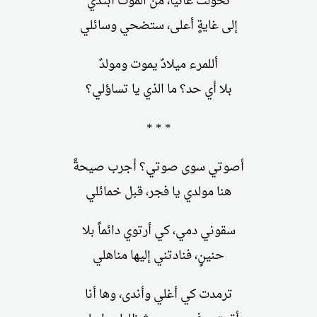
تحولت غائياً، من الموت أبتدي
إلى غايةٍ أعلى، ستضحي وسائلي
أللمرء ميلادٌ يموت ومولدٌ
بلا أي حد؟ ما الذي يا تساؤلي؟
* * *
أصوتي سوى صوتي؟ أجرب صيحةً
هنا مولدي يا فجر، قبل خمائلي
سقوني دمي، كي أرتوي دائماً بلا
حنينٍ، فنادتني إليها مناهلي
ترمدت كي أغلي وأندى، وها أنا