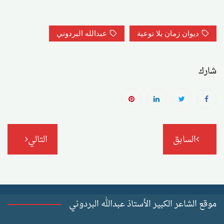
ديوان زمان بلا نوعية
عبدالله البردوني
شارك
تصفّح
السابق
التالي
المقالات
موقع الشاعر الكبير الأستاذ عبدالله البردوني