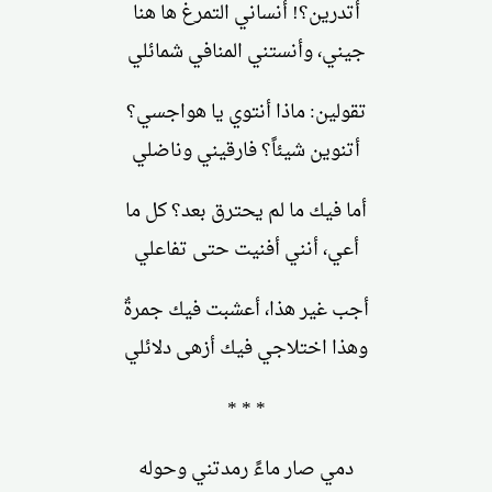
أتدرين؟! أنساني التمرغ ها هنا
جيني، وأنستني المنافي شمائلي
تقولين: ماذا أنتوي يا هواجسي؟
أتنوين شيئاً؟ فارقيني وناضلي
أما فيك ما لم يحترق بعد؟ كل ما
أعي، أنني أفنيت حتى تفاعلي
أجب غير هذا، أعشبت فيك جمرةٌ
وهذا اختلاجي فيك أزهى دلائلي
* * *
دمي صار ماءً رمدتني وحوله