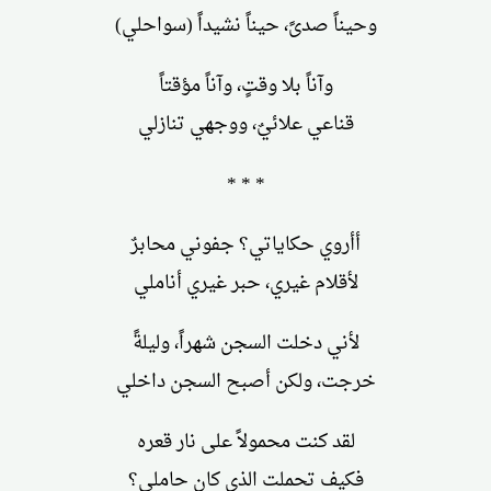
وحيناً صدىً، حيناً نشيداً (سواحلي)
وآناً بلا وقتٍ، وآناً مؤقتاً
قناعي علائيٌ، ووجهي تنازلي
* * *
أأروي حكاياتي؟ جفوني محابرٌ
لأقلام غيري، حبر غيري أناملي
لأني دخلت السجن شهراً، وليلةً
خرجت، ولكن أصبح السجن داخلي
لقد كنت محمولاً على نار قعره
فكيف تحملت الذي كان حاملي؟