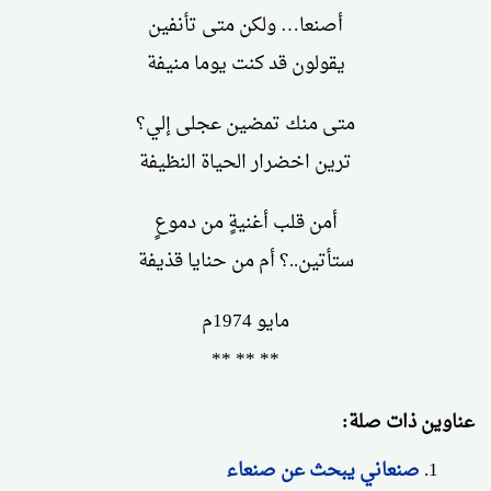
أصنعا… ولكن متى تأنفين
يقولون قد كنت يوما منيفة
متى منك تمضين عجلى إلي؟
ترين اخضرار الحياة النظيفة
أمن قلب أغنيةٍ من دموعٍ
ستأتين..؟ أم من حنايا قذيفة
مايو 1974م
** ** **
عناوين ذات صلة:
صنعاني يبحث عن صنعاء