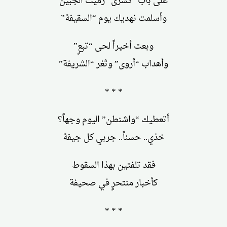
على باب “كسرى” رميت الجبين
وأسلمت نهديك يوم “السقيفة”
وبعت أخيراً لحى “تبعٍ”
وأهداب “أروى” وثغر “الشريفة”
* * *
أتعطيك “واشنطن” اليوم وجهاً؟
خذي.. حسناً.. جربي كل جيفة
فقد تلفتين بهذا السقوط
كأخبار منتحرٍ في صحيفة
* * *