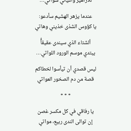
للأزاهير والليالي شواتي…
عندما يزهر الهشيم سأدعو:
يا كؤوس الشذى خذيني وهاتي
ألشتاء الذي سيندى عقيقاًُ
يبتدي موسم الورود اللواتي…
ليس قصدي أن تيأسوا لخطاكم
قصة من دم الصخور العواتي
* * *
يا رفاقي في كل مكسر غصن
إن توالى الندى ربيع، مواتي