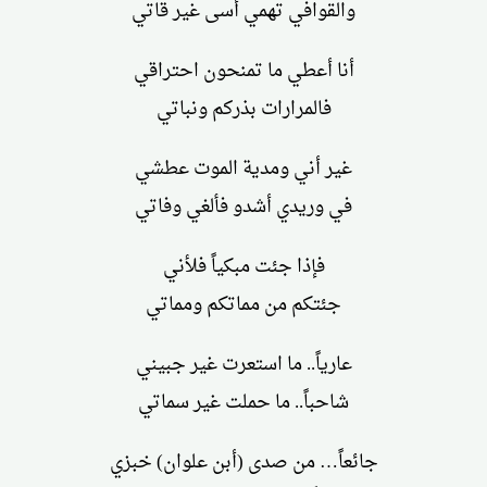
والقوافي تهمي أسى غير قاتي
أنا أعطي ما تمنحون احتراقي
فالمرارات بذركم ونباتي
غير أني ومدية الموت عطشي
في وريدي أشدو فألغي وفاتي
فإذا جئت مبكياً فلأني
جئتكم من مماتكم ومماتي
عارياً.. ما استعرت غير جبيني
شاحباً.. ما حملت غير سماتي
جائعاً… من صدى (أبن علوان) خبزي