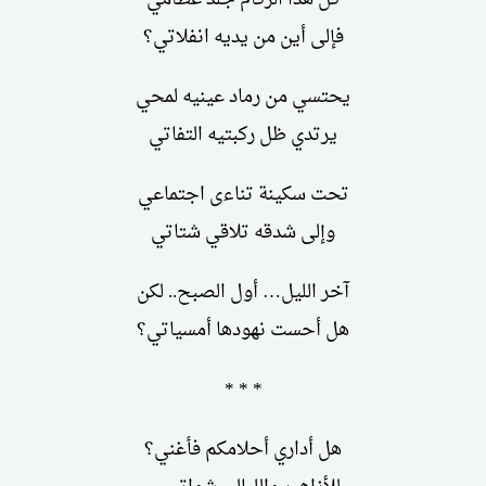
فإلى أين من يديه انفلاتي؟
يحتسي من رماد عينيه لمحي
يرتدي ظل ركبتيه التفاتي
تحت سكينة تناءى اجتماعي
وإلى شدقه تلاقي شتاتي
آخر الليل… أول الصبح.. لكن
هل أحست نهودها أمسياتي؟
* * *
هل أداري أحلامكم فأغني؟