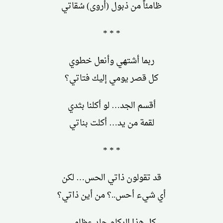
ظامئاً من ذبول (أروى) سُقاتي
* * *
ربما أشتهي وأنعل خطوي
كل قصر يومي إليك فتاتي؟
أقسم الجد… لو أكلنا بثدي
لقمة من يد… أكلت بناتي
* * *
قد تقولون ذاتي الحس… لكن
أي شيء أحس..؟ من أين ذاتي؟
كل هذا الركام جلد عظامي