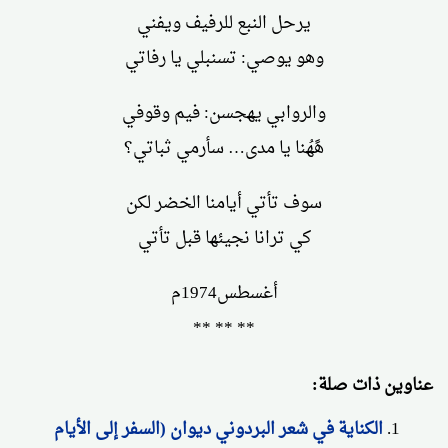
يرحل النبع للرفيف ويفني
وهو يوصي: تسنبلي يا رفاتي
والروابي يهجسن: فيم وقوفي
هًهُنا يا مدى… سأرمي ثباتي؟
سوف تأتي أيامنا الخضر لكن
كي ترانا نجيئها قبل تأتي
أغسطس1974م
** ** **
عناوين ذات صلة:
الكناية في شعر البردوني ديوان (السفر إلى الأيام