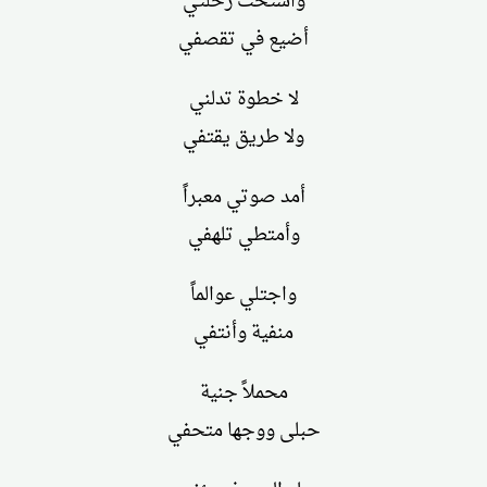
واستحث رحلتي
أضيع في تقصفي
لا خطوة تدلني
ولا طريق يقتفي
أمد صوتي معبراً
وأمتطي تلهفي
واجتلي عوالماً
منفية وأنتفي
محملاً جنية
حبلى ووجها متحفي