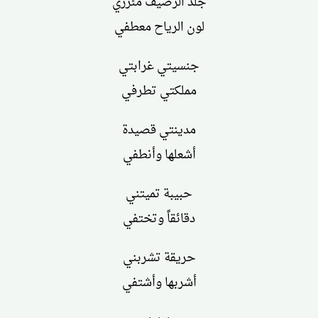
جلد الرصيف مئزري
لون الرياح معطفي
جنسيتي غرابتي
مملكتي تطرفي
مدينتي قصيدة
أشعلها وأنطفي
حبيبة تميتني
دقائقاً وتختفي
حريقة تشربني
أشربها وأشتفي