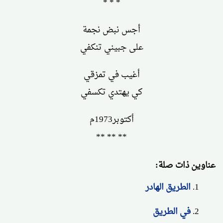
* * *
أجس نبض نجمة
على جبيني تنكفي
أغيب في تمزقي
كي يهتدي تكسفي
أكتوبر1973م
** ** **
عناوين ذات صلة:
الطريق الهادر
في الطريق