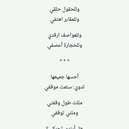
وللحقول حلقي
وللمقابر اهتفي
وللعواصف ارقدي
وللحجارة أعصفي
* * *
أحسها جميعها
تدوي: سئمت موقفي
مللت طول وقفتي
وملني توقفي
هل أبتدي تحركي؟