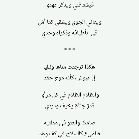
فيشتاقني ويذكر عهدي
ويعاني الجوى ويشقى كما أش
قى، بأطيافه وذكراه وحدي
* * *
هكذا ترجمت مناها وللليـ
ل عبوسٌ، كأنه موج حقد
والظلام الظلام في كل مرأى
قدرٌ جاثمٌ يخيف ويردي
صامتٌ والعتو في مقلتيه
ظامىءٌ كالسلاح في كف وغد