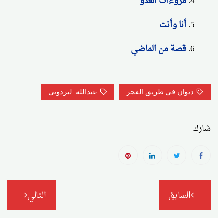
مروءات العدو
أنا وأنت
قصة من الماضي
ديوان في طريق الفجر
عبدالله البردوني
شارك
تصفّح
السابق
التالي
المقالات