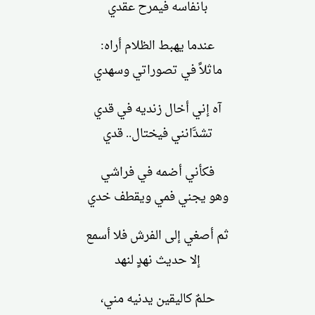
بانفاسه فيمرح عقدي
عندما يهبط الظلام أراه:
ماثلاً في تصوراتي وسهدي
آه إني أخال زنديه في قدي
تشدَّانني فيختال.. قدي
فكأني أضمه في فراشي
وهو يجني فمي ويقطف خدي
ثم أصغي إلى الفرش فلا أسمع
إلا حديث نهدٍ لنهد
حلمٌ كاليقين يدنيه مني،