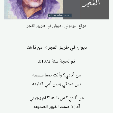
موقع البردوني - ديوان في طريق الفجر
ديوان في طريق الفجر > من ذا هنا
ذوالحجة سنة 1372هـ
من أنادي؟ وأنت صما سميعه
بين صوتي وبين أمي قطيعه
من أنادي؟ من ذا هنا؟ لم يجبني
آه، إلا صمت القبور الصديعه