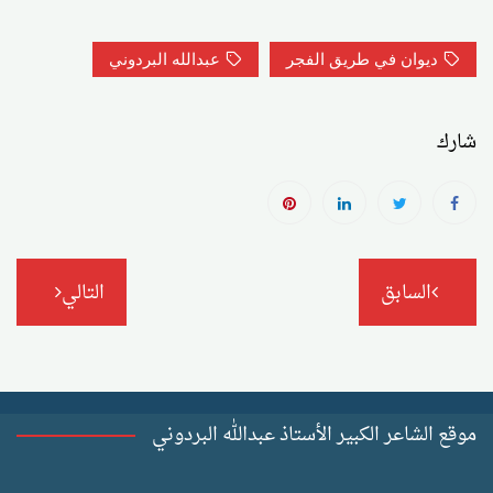
ديوان في طريق الفجر
عبدالله البردوني
شارك
تصفّح
السابق
التالي
المقالات
موقع الشاعر الكبير الأستاذ عبدالله البردوني