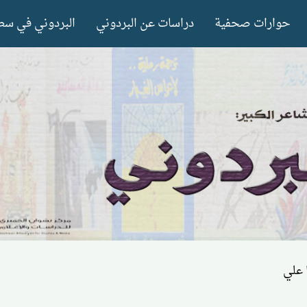
حوارات صحفية
دراسات عن البردوني
البردوني في سط
 علي