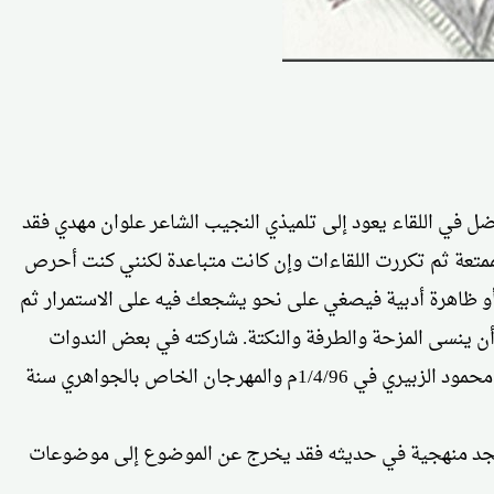
ضل في اللقاء يعود إلى تلميذي النجيب الشاعر علوان مهدي فقد
الممتعة ثم تكررت اللقاءات وإن كانت متباعدة لكنني كنت أحرص
اً أو ظاهرة أدبية فيصغي على نحو يشجعك فيه على الاستمرار ثم
أن ينسى المزحة والطرفة والنكتة. شاركته في بعض الندوات
الأدبية أو اللقاءات لا سيما تلك التي عقدتها وزارة الثقافة والسياحة كالندوة المكرسة لإحياء الذكرى الحادية والثلاثين للشاعر محمد محمود الزبيري في 1/4/96م والمهرجان الخاص بالجواهري سنة
ا لن تجد منهجية في حديثه فقد يخرج عن الموضوع إلى موضوعات