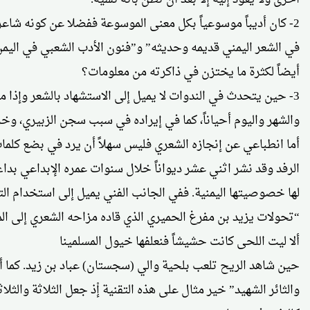
2- كان أديباً موسوعياً بكل معنى الموسوعة ففضلا عن كونه شاعر
في الشعر اليمني قديمه وحديثه” و”فنون الأدب الشعبي في اليمن
أيضاً لكثرة ما يختزن في ذاكرته من معلومات؟
3- حين يتحدث في الندوات لا يميل إلى الاستشهاد بالشعر وإذا 
والشهر واليوم أحياناً، كما في إيراده في سبب سجن الزبيري، و
أما انطباعي عن إنجازه الشعري فليس سهلاً أن يرد في بضع كلمات 
الرفد وقد نشر اثني عشر ديواناً خلال سنوات عمره الإبداعي ب
لها خصوصيتها اليمنية. ففي الجانب الفني يميل إلى استخدام الت
“تحولات يزيد بن مفرغ الحميري الذي قاده مزاحه الشعري إلى ال
ألا ليت اللحى كانت حشيشاً فنعلفها خيول المسلمينا
حين شاهد الريح تلعب بلحية والي (سجستان) عباد بن زيد. كما أن 
والثائر الشهيد” خير مثال على هذه التقنية إْذ جعل الثلاثة والث