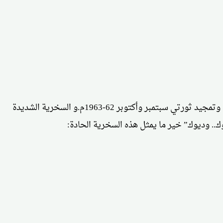
أما أهم ما في شعره من مضامين أو أبعاد موضوعية فيتجلى في الدعوة إلى الوحدة ونبذ الفرقة والدفاع عن الوطن والتغني بصنعاء وتمجيد ثورتي سبتمبر وأكتوبر 62-1963م.و السخرية الشديدة
.. وديوك” خير ما يمثل هذه السخرية الحادة: