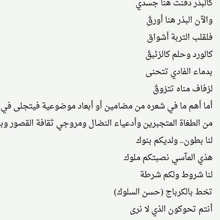
كالبذر دفنت هنا جسدي
والآن البذر هنا أورقْ
فلقلب التربة أشواق
كالورد وحلم كالزئبقْ
بدماء الفادي تتحنى
لزفاف مناه تتزوقْ
من الطغاة المتجبرين وأدعياء النضال ومروجي ثقافة القصور وبا
لنا بطون.. ولديكم بنوك
هذي المآسي نصبتكم ملوك
لنا شروط ولكم شرطة
تخط بالكرباج (حسن السلوك)
أنتم تحوكون الذي لا نرى