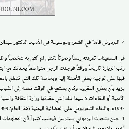
> البردوني قامة في الشعر، وموسوعة في الأدب.. الدكتور عبدال
في السبعينات تعرفته رسماً وصوتاً لكنني لم ألتق به شخصياً وظ
رتب الزيارة تاريخاً ووقتاً فوجدت الرجل متواضعاً يحدثك مع اب
فيها على توجيه بعض الأسئلة إليه وبخاصة تلك التي تتعلق بالعمل
يزيد بأن يطري المقروء وكان يستمع في الوقت نفسه إلى الشباب
1997م. واللقاء التلفزيوني على الفضائية اليمنية (هذا العام/ 1999م) فخرجت بانطباع من تلك الندوات يتمثل بالآتي:
1- حين يتحدث البردوني يسترسل فيطنب كثيراً لأن المعلومات ا
أخرى ولا يعود إليه إلا بعد أن تظن بأنه نسيه.