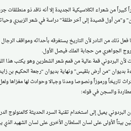
اً كبيراً من شعراء الكلاسيكية الجديدة إلا أنه ناقد ذو منطلقات 
” و”من أول قصيدة إلى آخر طلقة” دراسة في شعر الزبيري وحياته.
ما فعل ذلك من النادر لأن التاريخ يستغرقه بأحداثه ومواقف الرج
خروج الجواهري من حجابة الملك فيصل الأول.
لأن البردوني قمة عالية من قمم شعر الشطرين وهو يكتب هذا اللون 
داءة بديوان “من أرض بلقيس” ونهاية بديوان “رجعة الحكيم بن ز
راث تاريخاً ورموزاً ونصوصا ومدنا وجبالا وحوادث لها مغزاها ولعل
مطاردة والسجن في قوله:
البردوني يميل إلى استخدام تقنية السرد الحديثة كالمنولوج الدرا
لاثين بيتاً الأولى على لسان السلطان الأخرى على لسان الشهيد الذي