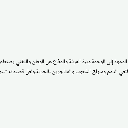
ئعي الذمم وسراق الشعوب والمتاجرين بالحرية.ولعل قصيدته “بنوك