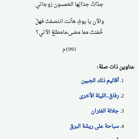
جدَّاتُ جدّاتِها الخمسون زوجاتي
والآن يا يومُ، هأنت انتصفتَ فهلْ
خَّمْنتَ مما مضى،مامطلعُ الآتي؟
1991م
عناوين ذات صلة:
أقاليم ذلك الجبين
رفاق..الليلة الأخرى
جلالة الفئران
سباحة على ريشة البرق