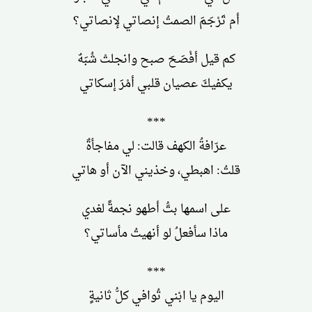
أم تَرْجَمَ الصمتُ إنصاتي لإنصاتي؟
كم قيل أفْصَحَ صبح وانجلتْ شُبَهٌ
يكفيكَ عصيان قلبي أمْرَ إسكاتي
***
عرّافةُ الكهف قالت: لي مفاجأةٌ
قلتُ: اهبطي، وخذيني الآن أو هاتي
على اسمها بتُّ أطهو نجمةً لغدي
ماذا سأفعلُ لو أنهيتُ مأساتي؟
***
اليوم يا ابْني تُوافي كلُّ ثانيةٍ