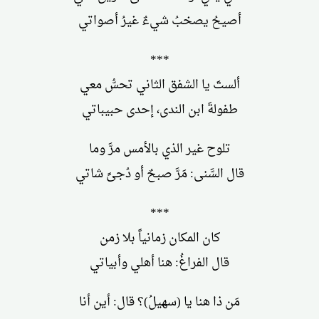
أصيحُ يصخبُ شيءٌ غيرُ أصواتي
***
ألستَ يا الشفق الثاني تحسُّ معي
طفولةَ ابن الندى، إحدى حبيباتي
تلوح غير الذي بالأمس مرَّ وما
قال السَّنى: مَرَّ صبحٌ أو دُجىً شاتي
***
كان المكان زمانياً بلا زمن
قال الفراغُ: هنا أهلي وأبياتي
مَن ذا هنا يا (سهيلُ)؟ قال: أين أنا