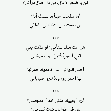
مَن يا ضحى؟ قال: من ذا احتاز مرآتي؟
أما تلمَّحت حيناً ما لمستُ أنا؟
بل ضعتُ بين التفاتاتي ولفّاتي
***
هل أنتَ منك ستأتي؟ لو ملكتُ يدي
لكي أصوغَ قُبَيلَ البدء ميقاتي
أحلى الثواني التي تحدوك حمرتُها
لها احمراري، وللأخرى صباباتي
***
تَرى أيعييك مثلي حَمْلُ جمجمتي؟
هل في طواياك نيّاتٌ كنيّاتي؟