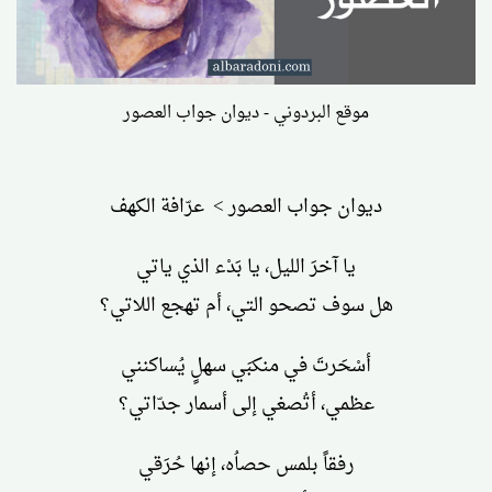
موقع البردوني - ديوان جواب العصور
ديوان جواب العصور > عرّافة الكهف
يا آخرَ الليل، يا بَدْء الذي ياتي
هل سوف تصحو التي، أم تهجع اللاتي؟
أسْحَرتَ في منكبَي سهلٍ يُساكنني
عظمي، أتُصغي إلى أسمار جدّاتي؟
رفقاً بلمس حصاُه، إنها حُرَقي