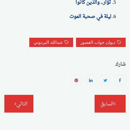
ثُوّار.. والذين كانوا
ليلة في صحبة الموت
ديوان جواب العصور
عبدالله البردوني
شارك
تصفّح
السابق
التالي
المقالات