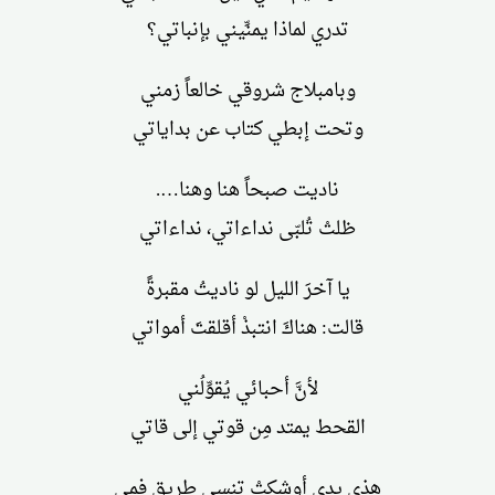
تدري لماذا يمنِّيني بإنباتي؟
وبامبلاج شروقي خالعاً زمني
وتحت إبطي كتاب عن بداياتي
ناديت صبحاً هنا وهنا….
ظلتْ تُلبّى نداءاتي، نداءاتي
يا آخرَ الليل لو ناديتُ مقبرةً
قالت: هناكَ انتبذْ أقلقتَ أمواتي
لأنَّ أحبائي يُقوِّلُني
القحط يمتد مِن قوتي إلى قاتي
هذي يدي أوشكتْ تنسى طريق فمي