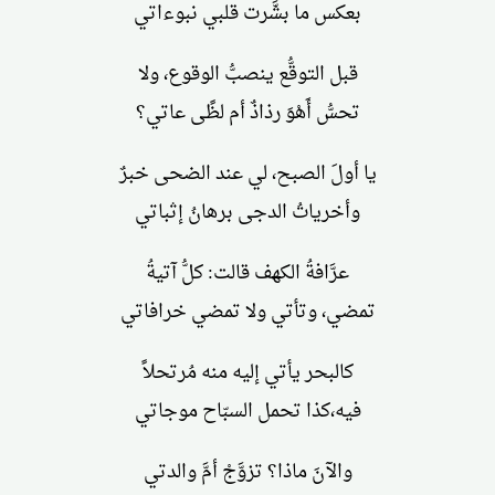
بعكس ما بشَّرت قلبي نبوءاتي
قبل التوقُّع ينصبُّ الوقوع، ولا
تحسُّ أَهْوَ رذاذٌ أم لظًى عاتي؟
يا أولَ الصبح، لي عند الضحى خبرٌ
وأخرياتُ الدجى برهانُ إثباتي
عرَّافةُ الكهف قالت: كلُّ آتيةُ
تمضي، وتأتي ولا تمضي خرافاتي
كالبحر يأتي إليه منه مُرتحلاً
فيه،كذا تحمل السبّاح موجاتي
والآنَ ماذا؟ تزوَّجْ أمَّ والدتي