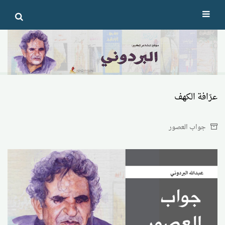
Ski
t
conten
عرّافة الكهف
جواب العصور