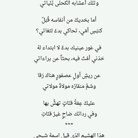
وتلك أعشابه الكحلى بُنَياتي
أما بخديكَ من أنفاسه قُبَلٌ
كنبْسِ أمّي، تحاكي بدءَ لثغاتي؟
في غور عينيك بدءٌ لا ابتداء لهُ
خذني أمُتْ فيه، بحثاً عن براءاتي
عن ريشِ أولِ عصفورٍ هناك زقا
وشمَّ منقارُه مولاةَ مولاتي
عليكَ عِمّةُ قنّاتٍ تهشُّ بها
وفي ردائك ضاحٍ غيرُ قنّاتِ
***
هذا الهشيم الذي قيل اسمهُ شبحي