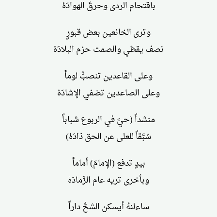
باقتحام الردى وحرقَ الهوادَهْ
وترى الخانعين بعض قبورٍ
نصف يقظي والصمت حزم البلادَهْ
وعلى القاعدين تنصبُّ لوماً
وعلى الصاعدين تضفي الإشادَهْ
منشداً (حيَّ في الربوع شباباً
سُبَّقاً للعلى عن الحق ذادَهْ)
بيدٍ تدفع (الإمامَ) أماماً
وبأخرى تريه عام الرَّمادَهْ
ساءلنهُ أيسكن الشحُّ داراً