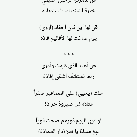
قل لدهريَّةِ الرحيل أضيفي
خبرةَ السِّندباد، يا سندبادَهْ
قل لها أين كان أحفاد (أروى)
يوم صاغت لها الأقاليم قادَهْ
* * *
هل أعيد الذي عَلِمْتَ وأدري
ربما نستشفُّ أشقى إفادَهْ
خلتَ (يحيى) على العصافير صقراً
فتلاه مَن صيرَّوهُ جرادَهْ
لو ترى اليوم دُورهم صحتَ فوراً
عِمْ مساءً يا فقرَ (دار السعادَهْ)