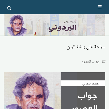
Ski
t
conten
سباحة على ريشة البرق
جواب العصور