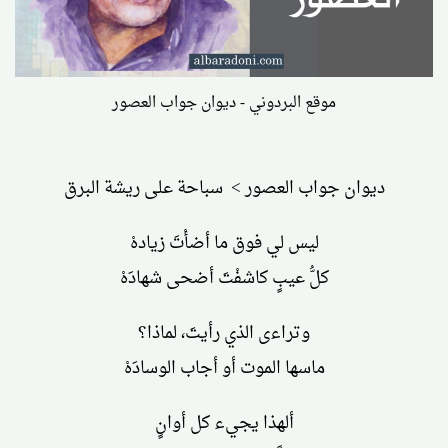
موقع البردوني - ديوان جواب العصور
ديوان جواب العصور > سباحة على ريشة البرق
ليس لي فوق ما أضأْتَ زيادهْ
كلُّ عيبٍ كاشفْتَ أضحى شهادَهْ
وتراءى الذي رأيتَ، لماذا؟
ماسها الموت أو أجاب الوسادَهْ
ألهذا يجيء كل أوانٍ