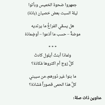
جمهروا ضحوة الخميس وبأتوا
ليلة السبت بعض خصيان (بادَهْ)
هل يسمِّي الفراغُ ما يرتديه
موضةً – حسب ما أدّعوا – أوضِمادَهْ
* * *
ولماذا أبنتُ أيلول كادتْ
كلَّ زوج أم اكتروها مُكادَهْ؟
ما بنوا غير دُورهم، من سيبني
كلَّ هذا الحمى قصوراً مُشادَهْ؟
عناوين ذات صلة: