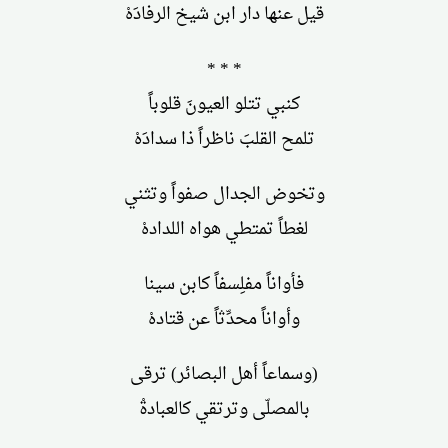
قيل عنها دار ابن شيخ الرفادَهْ
* * *
كنبي تتلو العيونَ قلوباً
تلمح القلبَ ناظراً ذا سدادَهْ
وتخوض الجدال صفواً وتثني
لغطاً تمتطي هواه اللدادهْ
فأواناً مفلِسفاً كابن سينا
وأواناً محدِّثاً عن قتادهْ
(وسماعاً أهل البصائر) ترقى
بالمصلّى وترتقي كالعبادةْ