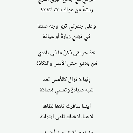
ريشةً من هواك ذات اتقادَهْ
وعلى جمرتي ترى وجه صنعا
كي تؤدي زيارةً أو عيادَهْ
خذ حريقي فكلُ ما في بلادي
مَن بلادي حتى الأسى والنكادَهْ
إنها لا تزال كالأمس تغد
شبه صيّادةٍ وتمسي مُصادَهْ
أينما سافرتْ تلاها لظاها
لا هنا، لا هناك تلقى ابترادَهْ