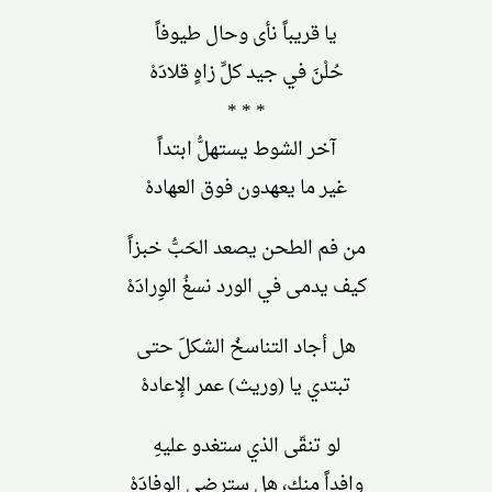
يا قريباً نأى وحال طيوفاً
حُلْنَ في جيد كلِّ زاهٍ قلادَهْ
* * *
آخر الشوط يستهلُّ ابتداً
غير ما يعهدون فوق العهادهْ
من فم الطحن يصعد الحَبُّ خبزاً
كيف يدمى في الورد نسغُ الوِرادَهْ
هل أجاد التناسخُ الشكلَ حتى
تبتدي يا (وريث) عمر الإعادهْ
لو تنقّى الذي ستغدو عليهِ
وافداً منك، هل سترضى الوفادَهْ