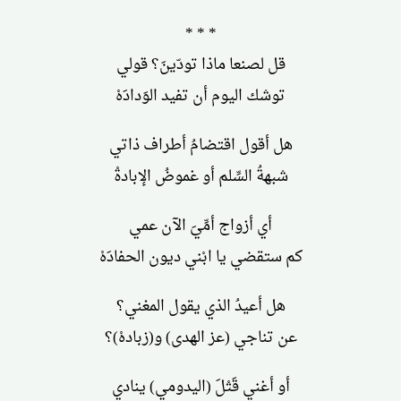
* * *
قل لصنعا ماذا تودّينَ؟ قولي
توشك اليوم أن تفيد الوَدادَهْ
هل أقول اقتضامُ أطراف ذاتي
شبهةُ السِّلم أو غموضُ الإبادةْ
أي أزواج أمِّيَ الآن عمي
كم ستقضي يا ابْني ديون الحفادَهْ
هل أعيدُ الذي يقول المغني؟
عن تناجي (عز الهدى) و(زبادهْ)؟
أو أغني قَتْلَ (اليدومي) ينادي