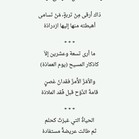
ذاك أرقى مِنْ تربةٍ، مَنْ تسامى
أهبطته منها إليها ازدرادَهْ
* * *
ما أرى تسعة وعشرين إلاّ
كادّكار المسيح (يوم العمادَهْ)
والأمَرَّ الأَمرَّ فقدانُ غصنٍ
قامةَ الدَّوْح قبل فَقد الملادَهْ
* * *
الحياةُ التي عَبرْتَ كحلم
ثم طالت عريضةً مستفادهْ