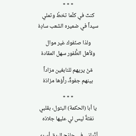
* * *
كنتَ في كلّما تخطُ وتملي
سيداً في ضميره الشعب سادِهْ
ولذا صنّفوك غير موال
ولأهل الطُّفور سهل المقادهْ
مَنْ يريهم للنابغين مزاداً
بينهم جفوةٌ، رأَوْها مزادَهْ
* * *
يا أبا (الحكمة) البتول، بقلبي
نفثةٌ ليس لي عليها جلادَه
أتُراني في جانح البرق أسري