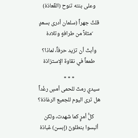
وعلى بنته تنوح (القَعادَهْ)
قلتُ جهراً (سلمان أدرى بسعدٍ
َمثلاً من طرافهٍ وتلادهْ
وأبتْ أن تزيد حرفاً، لماذا؟
طمعاً في نقاوة الإستزادَهْ
* * *
سيدي رمتَ للحمى أمسِ رغْداً
هل ترى اليوم للجميع الرغادَهْ؟
كلُّ أمرٍ كما شهدت، ولكن
ألبسوا بنطلونَ (إبسن) عُبادَهْ