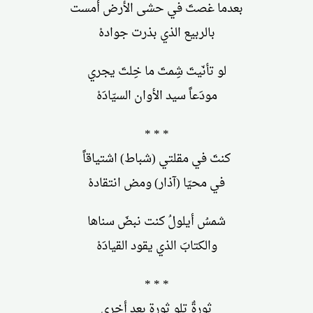
بعدما غصتَ في حشى الأرض أمست
بالربيع الذي بذرت جوادهْ
لو تأنّيتَ شِمتَ ما خِلتَ يجري
مودَعاً سيد الأوان السيّادَهْ
* * *
كنتَ في مقلتي (شباط) اشتياقاً
في محيّا (آذار) ومض انتقادهْ
شمسُ أيلولُ كنت نبضَ سناها
والكتابَ الذي يقود القيادَهْ
* * *
ثورةٌ تلو ثورة بعد أخرى