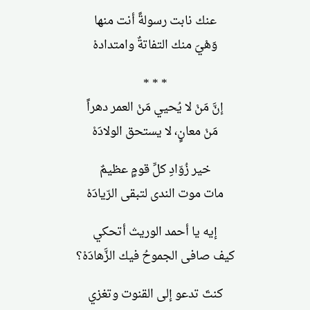
عنك نابت رسولةً أنت منها
وَهْيَ منك التفاتةٌ وامتدادهْ
* * *
إنَّ مَنْ لا يُحيي مَنْ العمر دهراً
مَنْ معانٍ، لا يستحق الولادَهْ
خير زُوّادِ كلِّ قومٍ عظيمٌ
مات موت الندى لتبقى الرّيادَهْ
إيه يا أحمد الوريث أتحكي
كيف صافى الجموحُ فيك الزَّهادَهْ؟
كنتَ تدعو إلى القنوت وتغزي