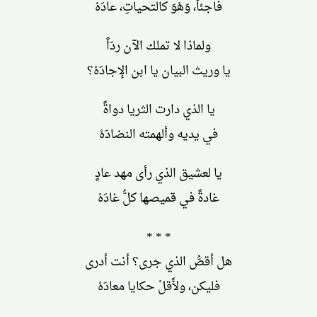
فاجئاً، وَهْوَ كالتحياتِ، عادَهْ
ولماذا لا تملك الآن ردّاً
يا وريث البيان يا ابن الإجادَهْ؟
يا الذي دارت الثريا دواةً
في يديه وألهمته النضادَهْ
يا لعشيق الذي رأى مهد عادٍ
غادةً في قميصها كلُّ غادَهْ
* * *
هل أقصُّ الذي جرى؟ أنت أدرى
فليكن، ولأَقلْ حكايا معادَهْ