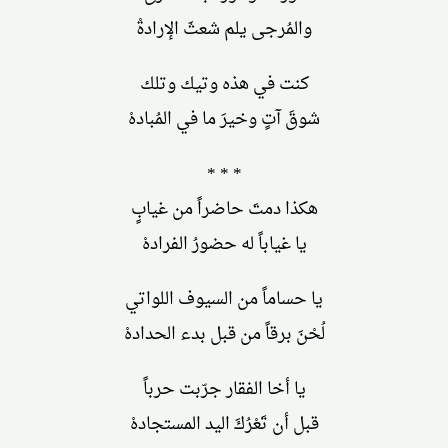
والمُرجى يلم شعثَ الإرادةْ
كنت في هذه وتيك وتلك
شوقَ آتٍ وخيرَ ما في المُبادهْ
* * *
هكذا دمتَ حاضراً من غيابٍ
يا غياباً له حضورُ الفرادهْ
يا حساماً من السيوف اللواتي
لُحْنَ برقاً من قبل بدء الحدادهْ
يا أخا الفقار جرّبت حرباً
قبل أن تَعْرُكَ اليد المستجادهْ