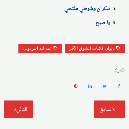
سكران وشرطي ملتحي
يا صبح
ديوان كائنات الشوق الآخر
عبدالله البردوني
شارك
تصفّح
السابق
التالي
المقالات