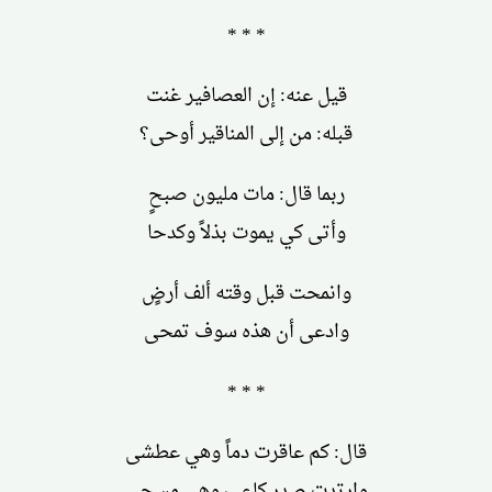
* * *
قيل عنه: إن العصافير غنت
قبله: من إلى المناقير أوحى؟
ربما قال: مات مليون صبحٍ
وأتى كي يموت بذلاً وكدحا
وانمحت قبل وقته ألف أرضٍ
وادعى أن هذه سوف تمحى
* * *
قال: كم عاقرت دماً وهي عطشى
وارتدت صدر كاعبٍ وهي مسحى