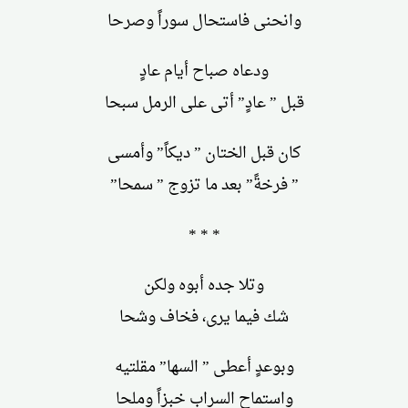
وانحنى فاستحال سوراً وصرحا
ودعاه صباح أيام عادٍ
قبل ” عادٍ” أتى على الرمل سبحا
كان قبل الختان ” ديكاً” وأمسى
” فرخةً” بعد ما تزوج ” سمحا”
* * *
وتلا جده أبوه ولكن
شك فيما يرى، فخاف وشحا
وبوعدٍ أعطى ” السها” مقلتيه
واستماح السراب خبزاً وملحا