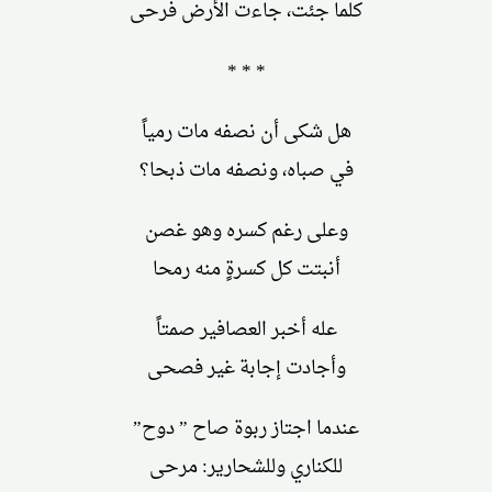
كلما جئت، جاءت الأرض فرحى
* * *
هل شكى أن نصفه مات رمياً
في صباه، ونصفه مات ذبحا؟
وعلى رغم كسره وهو غصن
أنبتت كل كسرةٍ منه رمحا
عله أخبر العصافير صمتاً
وأجادت إجابة غير فصحى
عندما اجتاز ربوة صاح ” دوح”
للكناري وللشحارير: مرحى