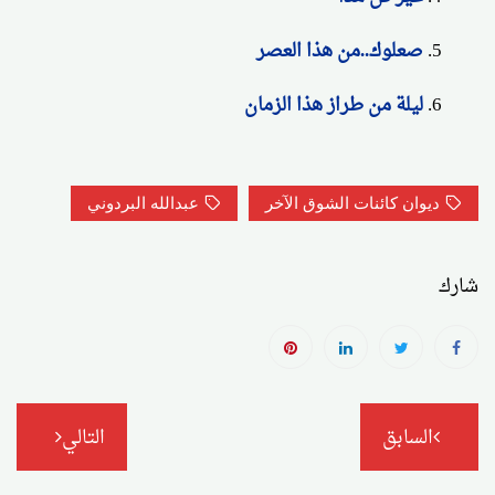
صعلوك..من هذا العصر
ليلة من طراز هذا الزمان
ديوان كائنات الشوق الآخر
عبدالله البردوني
شارك
تصفّح
السابق
التالي
المقالات