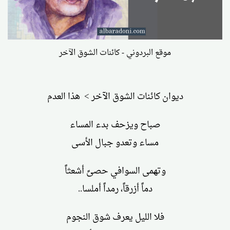
موقع البردوني - كائنات الشوق الآخر
ديوان كائنات الشوق الآخر > هذا العدم
صباح ويزحف بدء المساء
مساء وتعدو جبال الأسى
وتهمى السوافي حصىً أشعثاً
دماً أزرقاً، رمداً أملسا..
فلا الليل يعرف شوق النجوم