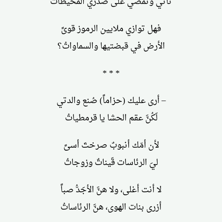
تأتي وتمضي على صدري المحيطاتُ
فهل توازي ملايين الرموز قوىً
الأرض في قبضتيها والسماواتُ؟
* * *
– أرى عليك (حزاماً) صُنع والدتي
لَكُنَّ عقم الحشا يا قرمطياتُ
لأن أمّك أنبوبٌ صرختَ أسىً
ليَ الرئاسات قَيناتٌ وزوجاتُ
لا أنت أغلى، ولا هنَّ الأجَدُّ صباً
أزرى بنات الهوى، هنَّ الرئاساتُ