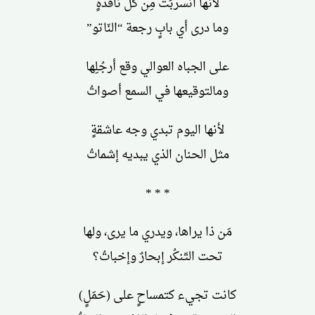
لأنها انسربَت مِن كل نافذةٍ
وما درى أي بابٍ رجعة “النّاتو”
على الجباه العوالي وقع أرجُلِها
ومالتوقيعها في السمع أصواتُ
لأنها اليوم تبدي وجه عاشقةٍ
مثل الحنان الذي يبديه إشماتُ
* * *
مَن ذا يراها، ويدري ما يرى، ولها
تحت التّنكُر إبحارٌ وإخباتُ؟
كانت تجيء كتمساحٍ على (حَمَلٍ)