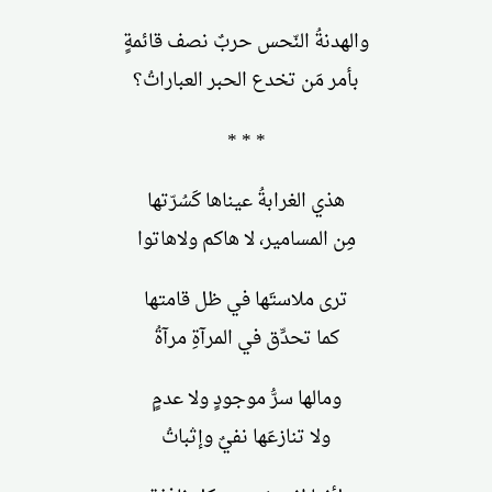
والهدنةُ النّحس حربٌ نصف قائمةٍ
بأمر مَن تخدع الحبر العباراتُ؟
* * *
هذي الغرابةُ عيناها كَسُرّتها
مِن المسامير، لا هاكم ولاهاتوا
ترى ملاستَها في ظل قامتها
كما تحدِّق في المرآةِ مرآةُ
ومالها سرُّ موجودٍ ولا عدمٍ
ولا تنازعَها نفيٌ وإثباتُ