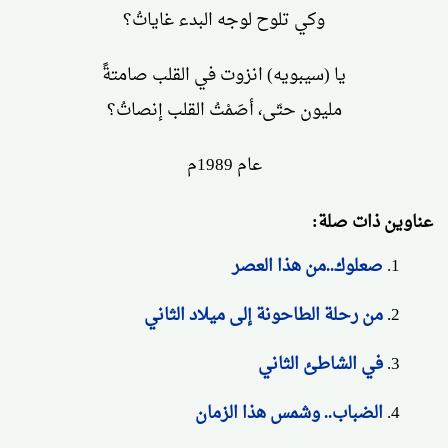
وكي تلوح لوجه البدء غاياتُ؟
يا (سيبويه) انزوت في القلب صامتةً
مليون حتّى، أصَمْتُ القلب إنصاتُ؟
عام 1989م
عناوين ذات صلة:
صعلوك..من هذا العصر
من رحلة الطاحونة إلى ميلاد الثاني
في الشاطئ الثاني
الضباب.. وشمس هذا الزمان