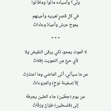
ولّى؟ وأسياده ماتوا ومافاتوا
في كل قصرٍ لعينيه وأعينهم
يموج عرسٌ وأعيادٌ وعاداتُ
* * *
لا الموت يمحو، لكي يرقى النقيض ولا
لأي حيٍّ مِن التمويت إفلاتُ
عن ما سيأتي، أتى الماضي وما اعتذرَتْ
إلاّ (سفينة نوحٍ) والمروءاتُ
عن يوم (حِطّين) جاء الطين يجرفهُ
إلى (فلسطين) طيّانٌ وزفّاتُ