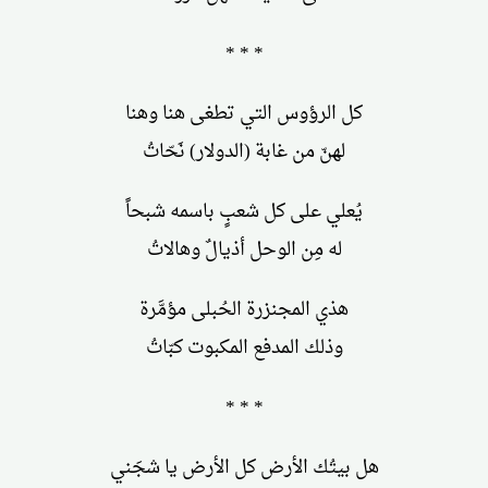
* * *
كل الرؤوس التي تطغى هنا وهنا
لهنّ من غابة (الدولار) نَحّاتُ
يُعلي على كل شعبٍ باسمه شبحاً
له مِن الوحل أذيالٌ وهالاتُ
هذي المجنزرة الحُبلى مؤمَّرة
وذلك المدفع المكبوت كبّاتُ
* * *
هل بيتُك الأرض كل الأرض يا شجَني