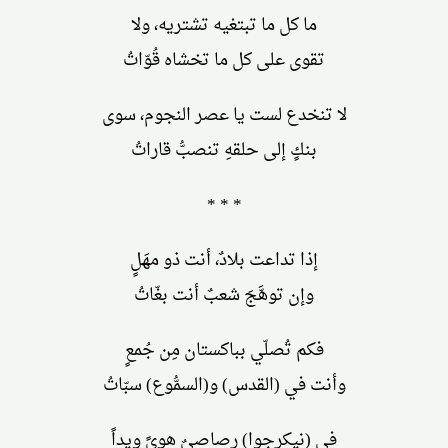
ما كل ما تبتغيه تشتريه، ولا
تقوى على كل ما تخشاه قُوّاتُ
لا تنخدع لست يا عصر النجوم، سوى
بنكٍ إلى حلقهِ تنصبُّ قاراتُ
* * *
إذا تداعت بلادٌ، أنت ذو مهَلٍ
وإن توهَّجَ شعبٌ أنت بغّاتُ
فكم تُصلّي بباكستان مِن جُمعٍ
وأنت في (القدس) و(السمُّوع) سبّاتُ
في (نيكرجوا) رصاصيٌ هوىً ويداً