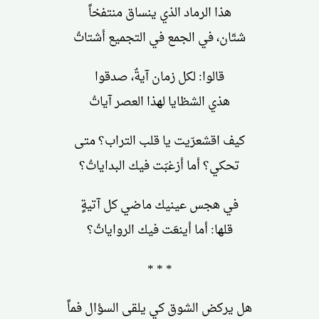
هذا الرماد الذي ينساق منتفخاً
شتّان، في الجمع في التجميع أشتاتُ
قالوا: لكل زمان آيةٌ، صدقوا
هذي الشظايا لهذا العصر آياتُ
كيف اقشعرّيت يا قلب التراب؟ متى
تحكي؟ أما أزغبَت فيك البداياتُ؟
في هجس عينيك ماضي كل آتيةٍ
قلها: أما أينعَت فيك الرواياتُ؟
* * *
هل يركض الشوق كي يلقى السؤال فماً