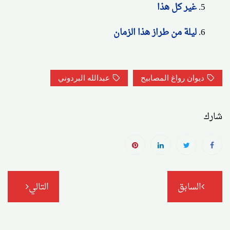
غير كل هذا
ليلة من طراز هذا الزمان
ديوان رواغ المصابيح
عبدالله البردوني
شارك
تصفّح
السابق
التالي
المقالات