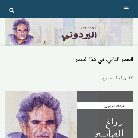
Ski
t
conten
العصر الثاني..في هذا العصر
رواغ المصابيح