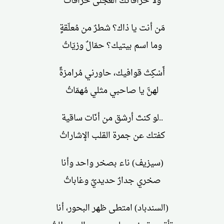
ولا خرافاتك العجلى خرافاتُ
مَن أنت يا ذاك؟ شطرٌ من مُعلّقةٍ
وما اسم بيتيك؟ حمّالٌ وزيّاتُ
أَسْكِتْ قوافيك، حاورني مُرامزةً
لهنَّ يا صاحبي مثلي مُهمّاتُ
..لو كنتَ أرشق من أنّات ساقية
كفتك عن جمرة القلب الإشاراتُ
(سيزيف) ناء بصخر واحد وأنا
صخري جدارٌ حديديٌ وغاباتُ
(السندباد) امتطى ظهر البحور، أنا