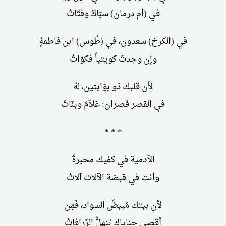
في (أم درمان) سبّاكٌ وفتّاتُ
في (الكرخ) سعدون، في (طُوس) ابن فاطمةٍ
وإن وجدتَ كويتياً فكوّاتُ
لأن قلبك ذو بوّابتين، لهُ
في القصر قصران: غلاّمٌ وبنّاتُ
* * *
الآدمية في كفيك محبرةٌ
وأنت في قبضة الآلات آلاتُ
لأن بيتك مُبيضَّ السواد، فَمِن
أقصى حناياك تنهلُّ الزّرافاتُ