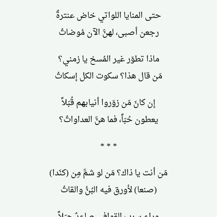
حتى المنايا اللواتي خاض عنترةٌ
رجعن أصبى، لهنَّ الآن مُوضاتُ
ماذا تطوّر غير المُسخ يا زمني؟
مَن قال هذا؟ سكوت الكل إسكاتُ
إن كانَ مَن زوّروا أنيابهم قُبَلاً
يعطون حُبّاً، فما هنَّ العداواتُ؟
* * *
مَن أنت يا ذاك؟ مَن لو شمَّ مِن (كنَدا)
(صنعا) لأورق فيه البُنُّ والقاتُ
وراء سرب القوافي صاعدٌ جبَلاً