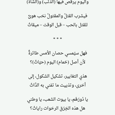
واليوم يرقص فيها (الذئب) و(الشاةُ)
فيشرب القتلُ والمقتولُ نخب هوىً
للقتل بالحب – قبل الوقت – ميقاتُ
* * *
فهل سيُمسي حصان الأمس طائرةً
لأن أصل (حَمام) اليوم (حيّاتُ)؟
هذي التغايير، تشكيل الشكول، إلى
أخرى، وتذييت ما تفني به الذّاتُ
يا دُورَهُم، يا بيوت الشعب، يا وطني
هل هذه الخِرَق الرخوات راياتُ؟