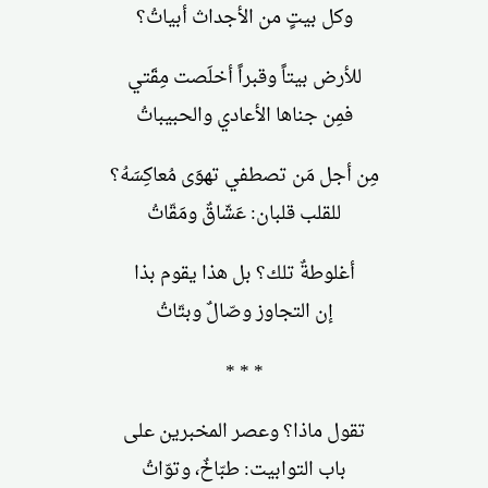
وكل بيتٍ من الأجداث أبياتُ؟
للأرض بيتاً وقبراً أخلَصت مِقَتي
فمِن جناها الأعادي والحبيباتُ
مِن أجل مَن تصطفي تهوَى مُعاكِسَهُ؟
للقلب قلبان: عَشّاقٌ ومَقّاتُ
أغلوطةٌ تلك؟ بل هذا يقوم بذا
إن التجاوز وصّالٌ وبتّاتُ
* * *
تقول ماذا؟ وعصر المخبرين على
باب التوابيت: طبّاخٌ، وتوّاتُ