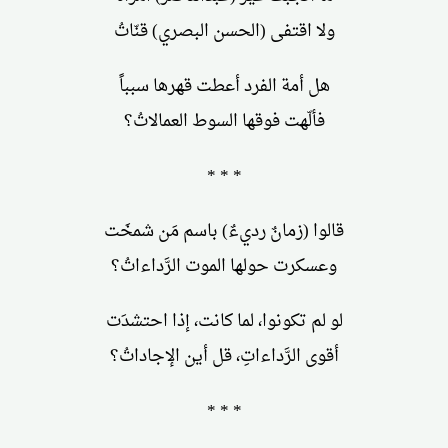
ولا اقتفى (الحسن البصري) قنّاتُ
هل أمة الفرد أعطت قهرها سبباً
فألّهت فوقها السوط العمالاتُ؟
* * *
قالوا (زمانٌ رديءٌ) باسم مَن شمخَت
وعسكرت حولها الموت الرَّداءاتُ؟
لو لم تكونوا، لما كانت، إذا احتشدَت
أقوى الرَّداءاتِ، قل أين الإجاداتُ؟
* * *