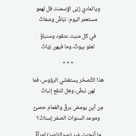
وياتمادي رُبَى الإِسمنت قل لهمو
مستعمر اليوم: نبّاشٌ وسَمّاتُ
في كل منبت عنقود وسنبلةٍ
تعلو بيوتٌ، وما فيهن بَيّاتُ
* * *
هذا التَّصحُر يستغشي الرؤوس، فما
لهن نبضٌ، وهل للنقع إنباتُ
مِن أين يومض برقٌ والغمام حصىً
وموعد السنوات الصفر إسناتُ؟
ما أنجبَت غير (عبدالناصر) امرأةٌ