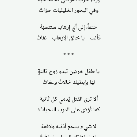
وفي البحور الخليليات حوّاتُ
حتماً، إلى أي إرهاب ستنسبُهُ
فأنت – يا خالق الإرهاب – نعّاتُ
* * *
يا طفل حَربَين تبدو زوج ثالثةٍ
لها بإبطيك خالاتُ وعمّاتُ
ألا ترى القتل يُدمي كل ثانية
كما تُؤدّى على الدرب التحيّاتُ!
لا شيء يسمع أذنيه ولافمهُ