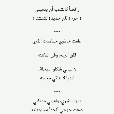
رافضاً كالشعب أن يدميني
(اخزم) ثان جديد (الشنشنه)
***
علمت خطوي حماسات الذرى
قلق الريح وفن المكننه
لا عيالي شكلوا مبخلة..
ليديا لا بناتي مجبنه
***
صرت غيري، ولعيني موطني
صغت جرحي أنجماً مستوطنه