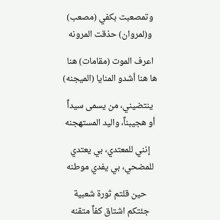
وتمصعبت بكفي (مصعب)
و(لمروان) حذقت المرونه
اعرف الموت (مقامات) هنا
ها هنا أشدو المنايا (الميجنه)
ينتضيني، من يسمى سيداً
أو هجيبناً، واليد المستهجنه
إنني للمعتدي، بي يعتدي
للمضحي، بي يفدي موطنه
حين قلتم ثورة شعبية
جئتكم اشتاق كفاً متقنه