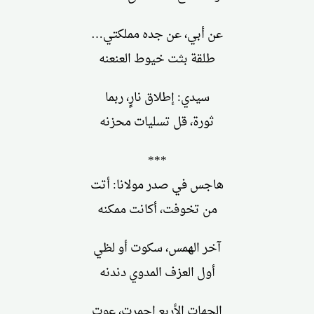
عن أبي، عن جده مملكتي…
طلقة بثت خيوط العنعنه
سيدي: إطلاق نارٍ، ربما
ثورة، قل تسليات محزنه
***
هاجس في صدر مولانا: أتت
من تخوفت، أكانت ممكنه
آخر الهمس، سكوت أو لظي
أول العزف المدوي دندنه
الجهات الأربع احمرت، عوت