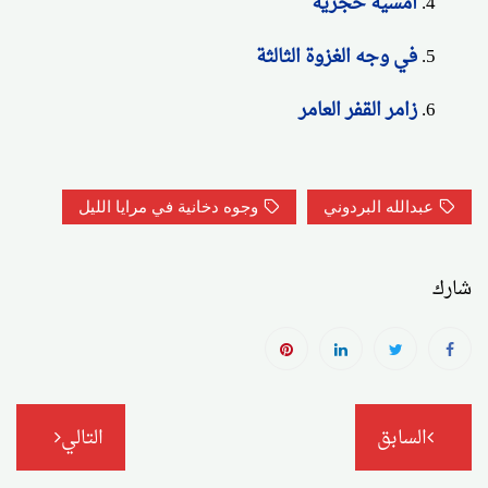
أمسية حجرية
في وجه الغزوة الثالثة
زامر القفر العامر
عبدالله البردوني
وجوه دخانية في مرايا الليل
شارك
تصفّح
السابق
التالي
المقالات