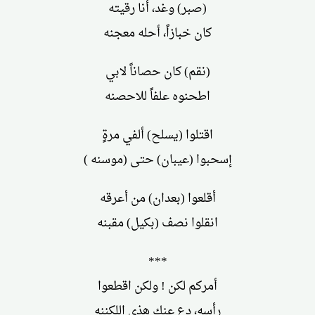
(صبر) وغد، أنا رقيته
كان خبازاً، أحله معجنه
(نقم) كان حصاناً لابي
اطحنوه علفاً للاحصنه
اقتلوا (يسلح) ألفي مرةٍ
إسحبوا (عيبان) حتى (موسنه )
أقلعوا (بعدان) من أعرقه
انقلوا نصف (بكيل) مقبنه
***
أمركم لكن ! ولكن اقطعوا
رأسه، دع عنك هذى اللكننه