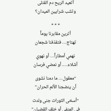
أتعيد الريح دم القتلى
وتشب شرايين الميدان؟
* * *
أترين مقابرنا يوماً
تهتاج… فتقذفنا شجعان
نهمي أمطاراً… أو نهوي
أشلاء…. أو نمضي فرسان
“معقول… ما دمنا نشوى
أن ينضجنا الألم الحران”
“أسخى الثورات جنى ولدت
في المنفى أو خلف القضبان”