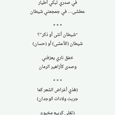
في صدري تبكي أطيار
عطشى… في جمجمتي شيطان
* * *
“شيطان أنثى أو ذكر”؟
شيطان (الأعشى) أو (حسان)
خفق ناري يعزفني
وصدى كأزاهير الرمان
* * *
(هَذي أغراض الشعر كما
جربت ولادات الوجدان)
(تغلي كربيع مخبوء