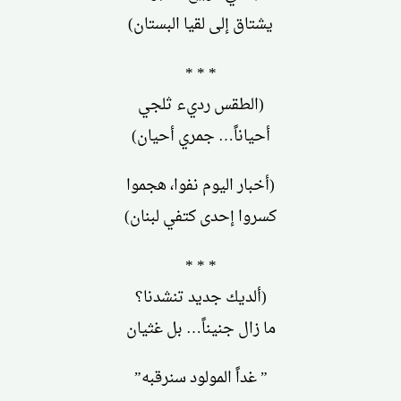
يشتاق إلى لقيا البستان)
* * *
(الطقس رديء ثلجي
أحياناً… جمري أحيان)
(أخبار اليوم نفوا، هجموا
كسروا إحدى كتفي لبنان)
* * *
(ألديك جديد تنشدنا؟
ما زال جنيناً… بل غثيان
” غداً المولود سنرقبه”