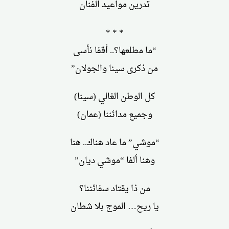
تدرين مواعيد الفنان
* * *
“ما مطلعها؟.. أقفا نأسى
من ذكرى سينا والجولان”
كل الوطن الغالي (سينا)
وجميع مدائننا (عمان)
“موشي” ما عاد هناك.. هنا
وهنا ألفا “موشي ديان”
من ذا يقتاد سفائننا؟
يا ريح… الموج بلا شطان