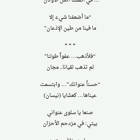
… في أنفسنا أصل الأوثان”
“ما أضعفنا شيء إلا
ما فينا من طين الإذعان”
* * *
“فلأذهب… عفواً طولنا”
لم تذهب لقيانا.. مجان
“حسناً عنوانك”… وابتسمت
عيناها… كعشايا (نيسان)
صنعا يا سلوى عنواني
بيتي: في مزدحم الأحزان