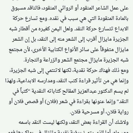
على عمل الشاعر المنقود أو الروائي المنقود، فالناقد مسبوق
بالمادة المنقودة التي هي سبب في نقده. ومع تسارع حركة
الابداع تتسارع حركة النقد. ولعل اليمن كغيره من أقطار شبه
الجزيرة مايزال أقرب إلى الشعر منه إلى النقد، بل إن الشعر
مايزال متفوقاً على سائر الأنواع الكتابية الأخرى، لأن مجتمع
شبه الجزيرة مايزال مجتمع الشعر والزراعة والتجارة.
ومع ذلك فهناك حركة نقدية، لكنها لاتنتمي إلى شبه الجزيرة،
وإنما هي من تأثير قراءة كتب النقد، ومدارسه الابداعية، ولهذا
لم يسم الدكتور عبدالعزيز المقالح كتاباته النقدية “كتباً في
النقد” وإنما عنونها بقراءة في شعر (فلان) أو قصص فلان أو
رواية فلان، أو مسرحية فلان.
ولاشك أن القراءة بعض النقد، ولكنها ليست النقد باسمه
ومسماه، أما الذي يتميز برؤية نقدية ماتزال في بواكيرها فهو