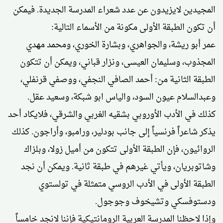
المجيدين لايزيدون عن عدد شعراء المدرسة الجديدة. فيمكن
أن تكون الطبقة الأولى مكونة من الأسماء التالية:
عمر أبو ريشة، والجواهري، وبشارة الخوري، ومحمد مهدي
المجذوب، وسليمان العيسى، ونزار قباني، ويمكن أن تتكون
الطبقة الثانية من: أحمد الصافي النجفي، ووصفي قرنفلي،
وعبدالسلام عيون السود، والياس ابو شبكة، وسعيد عقل.
كذلك في الأدب الأوروبي بشقيه الغربي والشرقي، فلايكاد أحد
يذكر شاعراً فرنسياً إلى جانب بودلير، ورامبو، وأراجون. كذلك
الروائيون، فإن الطبقة الأولى تتكون من أميل زولا، وبلزاك
وشاتوبريان، ويأتي غيرهم في طبقة ثانية. ويمكن أن نجد
الطبقة الأولى في الأدب الروسي متمثلة في تولستوي
ودستوفسكي وتشيخوف وجوجول.
وإذا لاحظنا المدرسة العربية الرومانتيكية فإننا لانجد خامساً