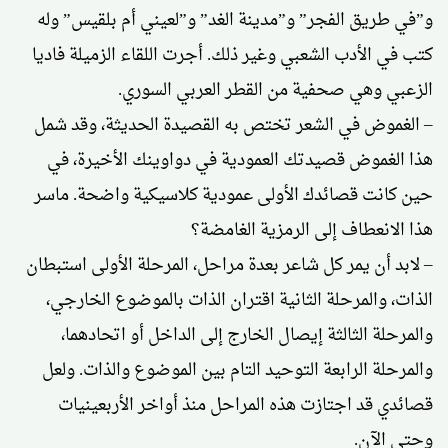
و”في طريق الفجر” و”مدينة الغد” و”لعيني أم بلقيس” وله
كتب في الأدب الشعبي وغير ذلك. أجرت اللقاء الزميلة فاديا
الزعبي وهي صحفية من القطر العربي السوري.
– الغموض في الشعر تختص به القصيدة الحديثة، وقد شمل
هذا الغموض قصيدتك العمودية في دواوينك الأخيرة، في
حين كانت قصائدك الأولى عمودية كلاسيكية واضحة. ماسر
هذا الانعطاف إلى الرمزية الغامضة؟
– لابد أن يمر كل شاعر بعدة مراحل، المرحلة الأولى استبطان
الذات، والمرحلة الثانية اقتران الذات بالموضوع الخارجي،
والمرحلة الثالثة إيصال الخارج إلى الداخل أو اتحادهما،
والمرحلة الرابعة التوحيد التام بين الموضوع والذات. ولعل
قصائدي قد اجتازت هذه المراحل منذ أواخر الأربعينيات
وحتى الآن.