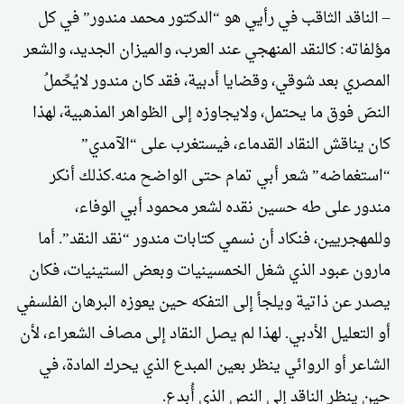
– الناقد الثاقب في رأيي هو “الدكتور محمد مندور” في كل
مؤلفاته: كالنقد المنهجي عند العرب، والميزان الجديد، والشعر
المصري بعد شوقي، وقضايا أدبية، فقد كان مندور لايُحِّملُ
النصَ فوق ما يحتمل، ولايجاوزه إلى الظواهر المذهبية، لهذا
كان يناقش النقاد القدماء، فيستغرب على “الآمدي”
“استغماضه” شعر أبي تمام حتى الواضح منه.كذلك أنكر
مندور على طه حسين نقده لشعر محمود أبي الوفاء،
وللمهجريين، فنكاد أن نسمي كتابات مندور “نقد النقد”. أما
مارون عبود الذي شغل الخمسينيات وبعض الستينيات، فكان
يصدر عن ذاتية ويلجأ إلى التفكه حين يعوزه البرهان الفلسفي
أو التعليل الأدبي. لهذا لم يصل النقاد إلى مصاف الشعراء، لأن
الشاعر أو الروائي ينظر بعين المبدع الذي يحرك المادة، في
حين ينظر الناقد إلى النص الذي أُبدع.