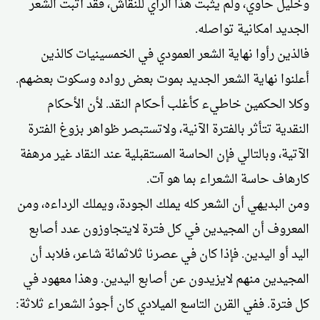
وخليل حاوي، ولم يثبت هذا الرأي للنقاش، فقد أثبت الشعر
الجديد امكانية تواصله.
فالذين رأوا نهاية الشعر العمودي في الخمسينيات كالذين
أعلنوا نهاية الشعر الجديد بموت بعض رواده وسكوت بعضهم.
وكلا الحكمين خاطيء كأغلب أحكام النقد. لأن الأحكام
النقدية تتأثر بالفترة الآنية، ولاتستبصر ظواهر بزوغ الفترة
الآتية، وبالتالي فإن الحاسة المستقبلية عند النقاد غير مرهفة
كارهاف حاسة الشعراء بما هو آت.
ومن البديهي أن الشعر كله يملك الجودة، ويملك الرداءه، ومن
المعروف أن المجيدين في كل فترة لايتجاوزون عدد أصابع
اليد أو اليدين. فإذا كان في عصرنا ثلاثمائة شاعر، فلابد أن
المجيدين منهم لايزيدون عن أصابع اليدين. وهذا معهود في
كل فترة. ففي القرن التاسع الميلادي كان أجودُ الشعراء ثلاثة: