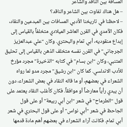
المسافة بين الناقد والشاعر
– هل هناك تفاوت بين الشاعر والناقد؟
– لاحظنا في تاريخنا الأدبي المسافات بين المبدعين والنقاد،
فكان الآمدي في القرن العاشر الميلادي متخلفاً بالقياس إلى
إبداع منقوديه، أبي تمام والبحتري. وكان “علي عبدالعزيز
الجرجاني” في القرن نفسه متخلف الذهن بالقياس إلى تحليق
المتنبي، وكان “ابن بسام” في كتابه “الذخيرة” مجرد مؤرخ
للأدب الاندلسي. كما كان “ابن رشيق” مجرد مدو لما رواه
الشعراء في بعضهم، أو ما قاله النقاد في بعض الشعراء، دون
أن يبدي رأياً معارضاً أو موافقاً. فكان كأغلب النقاد يعتمد على
قول “الطرماح” في شعر “ابن أبي ربيعة” أو على قول
الجاحظ في شعر “أبي نواس” أو على قول البحتري في شعر
أبي تمام. فكانت آراء الشعراء في بعضهم أهم مادة قدمها