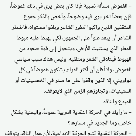
– الغموض مسألة نسبية فإذا كان بعض يرى في ذلك غموضاً،
فإن بعضاً آخر يرى فيه وضوحاً، وأخص بالذكر جموع
المثقفين الذين واكبوا تطور الشاعر وبلغوا مستواه، فاضطر
الشاعر أن يبعد علواً على الجمهور، لكي يهبط عليه هبوط
المطر الذي يستنبت الأرض، ويتحول إلى قوة صعود من
الهبوط فيتلاقى الشعر ومتلقيه. وليس هناك سبب سياسي
للغموض، ولا أظن أن أكثر القراء يشكون غموضاً في كل
دواويني، إلا الذين وقفوا على ما صدر في الخمسينيات أو
الستينيات، وتجاوزهم الزمن الذي لايتوقف.
المبدع والناقد
– ما رأيك في الحركة النقدية العربية عموماً، واليمنية بشكل
خاص، وما الجديد في مسارها؟
– الحركة النقدية تتبع الحركة الابداعية، لأن عمل الناقد يتوقف