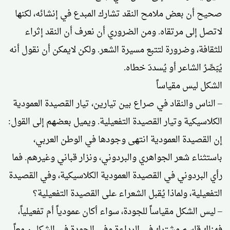
صحيح أن بعض ملامح النقد تشارك المبدع في إنشائه، لكنها
لاتصل إلى مرتقاه. ومن الضروري أن نعرف أن النقد إثراء
للثقافة، وضرورة لتتبع مسيرة الشعر. ولكن لايمكن أن نقول أنه
يُبَصِّرُ الشاعر أو يُسددَ خطاه.
الشكل ليس مقياساً
– الناس والنقاد في صراع بين تيارين، تيار القصيدة العمودية
الكلاسيكية وتيار القصيدة التفعيلية. ويميل بعضهم إلى القول:
إن القصيدة العمودية انتهى وجودها في الوطن العربي،
باستثناء شعر الجواهري والبردوني، ونزار قباني وغيرهم. فما
رأي البردوني في القصيدة العمودية الكلاسيكية، وفي القصيدة
التفعيلية، ولماذا يُقبل الشعراء على القصيدة التفعيلية؟
– ليس الشكل مقياساً للجودة، سواء أكان عمودياً أم تفعيلياً،
فهناك قاسم مشترك في الرداءة وفي الجودة في الشكلين معاً.