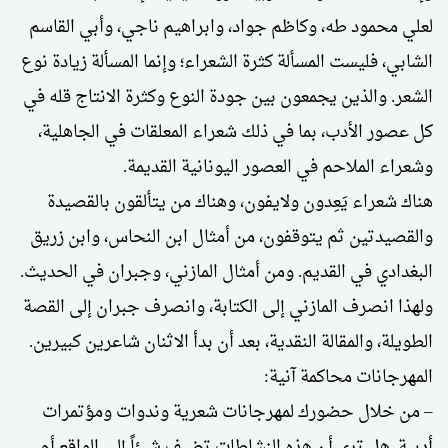
لعلي محمود طه، وكاظم جواد، وابراهيم ناجي، وأبي القاسم
الشابي، فليست المسألة كثرة الشعراء؛ وإنما المسألة زيادة نوع
الشعر. والذين يجمعون بين جودة النوع وكثرة الانتاج قله في
كل عصور الأدب، بما في ذلك شعراء المعلقات في الجاهلية،
وشعراء الملاحم في العصور اليونانية القديمة.
هناك شعراء يَعِدون ولايفون، وهناك من يتألقون بالقصيدة
والقصيدتين ثم يتوقفون، من أمثال ابن النحاس، وابن زريق
البغدادي في القديم. ومن أمثال المازني، وجبران في الحديث.
ولهذا انصرف المازني إلى الكتابة، وانصرف جبران إلى القصة
الطويلة، والمقالة النقدية، بعد أن بدأ الاثنان شاعرين كبيرين.
المهرجانات محاكمة آنية:
– من خلال حضورك لمهرجانات شعرية وندوات ومؤتمرات
أدبية. هل ترى أن هذه النشاطات تضيف شيئاً إلى الواقع أم