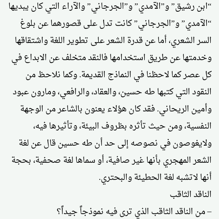
“ابن رشيق” و”الآمدي” و”الجرجاني” والآراء التي كان يبديها
“الآمدي” و”الجرجاني” كانت تدل على قصورهما عن بلوغ
السر الشعري، أما عن قدرة الشعر على تطوير اللغة واشتقاقها
وخدمتها عن طريق استخدامها فالنقد متخلف عن الابداع في
كل عصر كما لاحظنا في النماذج القديمة. وكما نلاحظ من
النقود التي كتبها طه حسين، والعقاد، والرافعي، ومارون عبود
وأمين الريحاني. فقد كان هؤلاء يعنون بالشاعر من الوجهة
النفسية، ومن حيث تأثره بظروف البيئة، وتأثيرها فيه،
ولايغوصون في نصوصه إلى حد أن طه حسين قال عن لغة
الشعر المهجري بأنها غير صافية، أو سماها لغة صحفية، بحجة
أنها لاتشبه لغة الحطيئة والبحتري.
الناقد الثاقب
– من الناقد الثاقب الذي ترى فيه نموذجاً جيداً؟