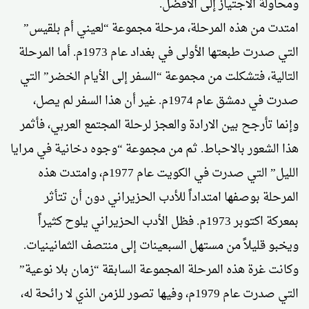
ومحاولة الاجتياز إلى الأفضل.
امتدت من هذه المرحلة، مرحلة مجموعة “لعيني أم بلقيس”
التي صدرت طبعتها الأولى في بغداد عام 1973م. أما المرحلة
التالية، فتشكلت من مجموعة “السفر إلى الأيام الخضر” التي
صدرت في دمشق عام 1974م. غير أن هذا السفر لم يصل،
وإنما تأرجح بين الارادة والعجز لرحلة المجتمع العربي، فأثمر
هذا الشعور بالاحباط. ثم من مجموعة “وجوه دخانية في مرايا
الليل” التي صدرت في الكويت عام 1977م، وامتدت هذه
المرحلة بوصفها امتداداً للأدب الحزيراني دون أن تتأثر
بمعركة اكتوبر 1973م. فظل الأدب الحزيراني يلوح كثيراً
ويخبو قليلاً من مستهل السبعينات إلى منتصف الثمانينيات.
وكانت غرة هذه المرحلة المجموعة السابقة “زمان بلا نوعية”
التي صدرت عام 1979م، وفيها تصور للزمن الذي لا رائحة له،