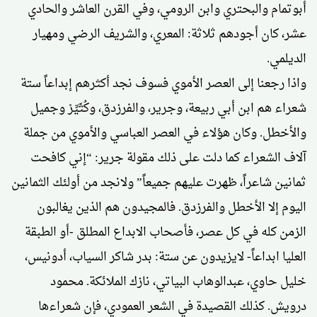
أبوتمام والبحتري وابن الرومي، وفي القرن العاشر والحادي
عشر، كان أجودهم ثلاثة: المعري، والشريف الرضي ومهيار
الديلمي.
واذا رجعنا إلى العصر الأموي فسوف نجد أكثرهم إبداعاً ستة
شعراء هم ابن أبي ربيعة، وجرير، والفرزدق، وكُثَيِّرْ وجميل
والأخطل. وكان هؤلاء في العصر العباسي والأموي من جملة
آلاف الشعراء كما دلت على ذلك مقولة جرير: “إني كافحت
ثمانين شاعراً، ظهرت عليهم جميعاً” ولانجد من أولئك الثمانين
اليوم إلا الأخطل والفرزدق. فالمجيدون هم الذين يغالبون
الزمن كله في كل عصر، فأصحاب الابداع المطلق -أو الطبقة
العليا ابداعاً- لايزيدون عن ستة: بدر شاكر السياب، أدونيس،
خليل حاوي، عبدالوهاب البياتي، نازك الملائكة. محمود
درويش. كذلك القصيدة في الشعر العمودي، فإن شعراءها