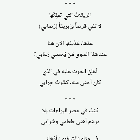
* * *
الريالاتُ التي تملِكُها
لا تفي قرصاً وإبريقاً (رُصابي)
عدّها، عَدَّيتُها الآن هنا
عند هذا السوق مَنْ يُحصي رَغابي؟
أعْلِنُ الحربَ عليه في الذي
كان أحنى منه، كسَّرتُ حِرابي
* * *
كنتُ في عصر البراءات بلا
درهم أهنى طعامي وشرابي
في متاه (الشنفرى) أذهلني