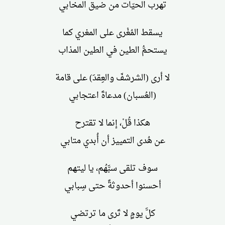
تهرب الحيّات من ضيق المخابي
يسقط المُغْرى على المغري كما
يستحمُّ الطين في الطين المذاب
لا أرى (الشرشفَ والعِقدَ) على قامة
(العُسبان) مدعاةَ اعتجابي
هكذا قُلْ، إنما لا تقترح
عن هُدى التمييز أن أُبدي متابي
سوف تلقى سبَّهُم، يا ليتهم
أحسنوا أحدوثةً حتى سِبابي
كلَّ يومٍ لا تَرى ما ترتضي