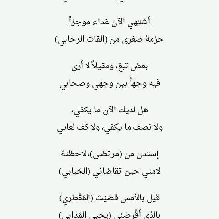
أشتهي الآن غداء موجزاً
حزمة صغرى من (القات الرحابي)
بعض تبغ، ومقيلاً لا أرى
فيه وجهاً بين وجهي وصحابي
هل لديك الآن ما يكفي،
ولا نصف ما يكفي، ولا كف لعابي
إستدن من (مرتضى)، لاحظتهُ
لامني حين تقاضاني (الحَبابي)
قيل بالأمس قضيْتَ (المَقْطري)
بالذي أقْرضني (يحيى المَذابي)