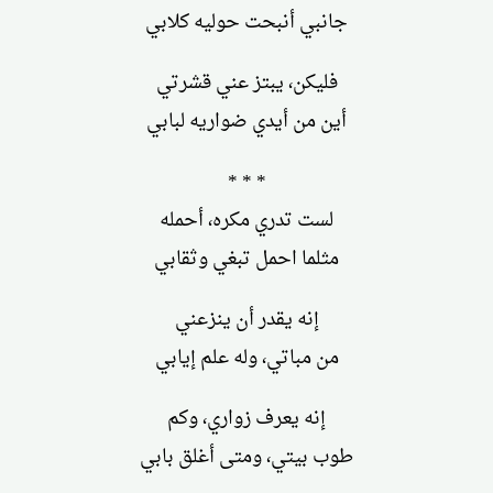
جانبي أنبحت حوليه كلابي
فليكن، يبتز عني قشرتي
أين من أيدي ضواريه لبابي
* * *
لست تدري مكره، أحمله
مثلما احمل تبغي وثقابي
إنه يقدر أن ينزعني
من مباتي، وله علم إيابي
إنه يعرف زواري، وكم
طوب بيتي، ومتى أغلق بابي