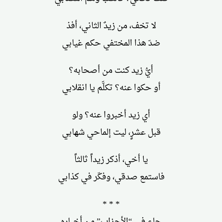
لا تخف، من زيدٌ الثاني، أفذ
ضدّ هذا المختفي حكم غيابي
أيُّ زيد كنت من أصحابه؟
أو حكوا عنه؟ تكلَّم يا انقلابي
أي زيد أخبروا عنه؟ ولو
قبل عشرٍ، ليت إلماحي شهابي
يا أخي، أذكر زيداً ثالثاً
فاستمع صدقي، وفكّر في كذابي
* * *
جاء في “الأحزاب” من أخباره