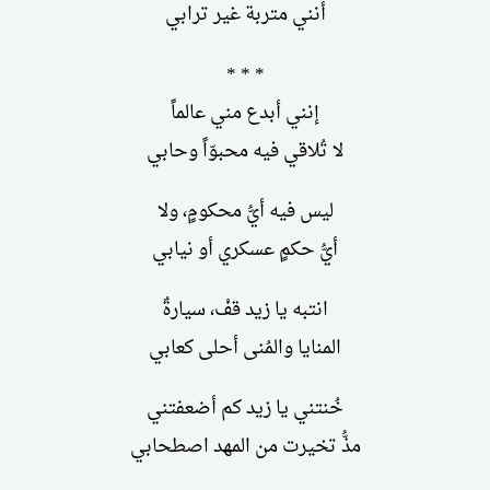
أنني متربة غير ترابي
* * *
إنني أبدع مني عالماً
لا تُلاقي فيه محبوّاً وحابي
ليس فيه أيُّ محكومٍ، ولا
أيُّ حكمٍ عسكري أو نيابي
انتبه يا زيد قفْ، سيارةٌ
المنايا والمُنى أحلى كعابي
خُنتني يا زيد كم أضعفتني
مذُّ تخيرت من المهد اصطحابي