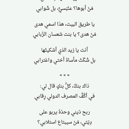
مَنْ أبوها؟ عنْبَسيٌّ، بل شَوابي
يا طريق البيت، هذا اسمي هدى
مَنْ هدى؟ يا بنت شعسان الرَّبابي
أنت يا زيد الذي أشكيتَها
بل شَكَتْ مأساة أختي واغترابي
* * *
ذاك بنكٌ، كلُّ بنكٍ قال لي:
في أكُفِّ المصرف الدولي رِقابي
ربح دَيني وحدَهُ يربو على
دِيَتي، مَنْ سيبتاع استلابي؟