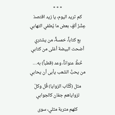
* * *
كم تريد اليوم، يا زيد اقتصدْ
عِشْرُ ألفٍ بعض ما يُطفي التهابي
بع كتاباً، خمسةً، من يشتري
أضحت البيضة أغلى من كتابي
خُطَّ عنواناً، وعد (قطباً) به…
من يحبُّ الشعب يأبى أن يحابي
مثل (كُتَّاب الزوايا) قُل وكلْ
لزواياهم جفان كالجوابي
كلهم متربة مثلي، سوى