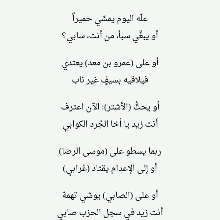
علّه اليوم يمسِّي حميراً
أو يبغِّي سبأ، من أنت، سابي؟
أو على (عمرو بن معد) يعتدي
فيلاقيه بسيفٍ غير ناب
أو يحثُّ (الأشتر): الآن اعترف
أنت زيد يا أخا الجُرد الكوابي
ربما يسطو على (موسى الرضا)
أو إلى الإعدام يقتاد (عُرابي)
أو على (الصابي) يوشي تهمة
أنت زيد في سجل الحزب صابي