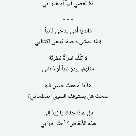
ثمَّ تغضي آبياً أو غير آبي
* * *
ذاك يا أُمي يناجي ثانياً
وَهْوَ يمشي وحدهُ، يُدعى اكتئابي
لا تَلُفُّ امرأةً نظرتُهُ
مثلَهمْ، يبدو نبيّاً أو دُعابي
هاأنا أسمعتُ حيَّين فلو
صحتُ هل يستوقف السوق اصطخابي؟
قل لماذا جئتَ يا زيدُ إلى
هذه الأنقاض؟ أجتُّر خرابي