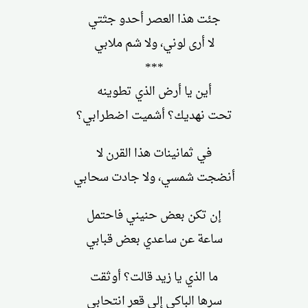
جئت هذا العصر أحدو جثتي
لا أرى لوني، ولا شم ملابي
***
أين يا أرض الذي تطوينه
تحت نهديك؟ أشميت اضطرابي؟
في ثمانينات هذا القرن لا
أنضجت شمسي، ولا جادت سحابي
إن تكن بعض حنيني فاحتمل
ساعة عن ساعدي بعض قبابي
ما الذي يا زيد قالت؟ أوثقت
سرها الباكي إلى قعر انتحابي