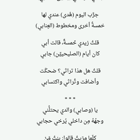
جرِّب اليوم (هُدى) عندي لها
خمسةٌ أخرى ومخطوط (العِنابي)
قلتُ زيدي خَمسةً، قالت أبي
كان أيام (الصليحييِّن) جابي
قلتُ هل هذا تراثي؟ ضحكَت
وأضافت وتُراثي واكتسابي
* * *
يا (وصابي) والدي يحتلُّني
وجهُهُ مِن داخلي يُرخي حجابي
كلّما مرّيتُ قالوا: بنتُ مَنْ