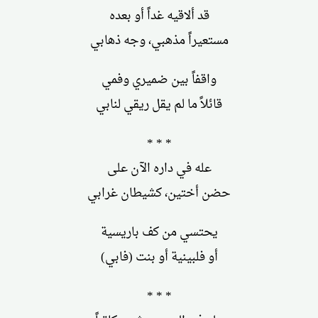
قد ألاقيه غداً أو بعده
مستعيراً مذهبي، وجه ذهابي
واقفاً بين ضميري وفمي
قائلاً ما لم يقل ريقي لنابي
* * *
عله في داره الآن على
حضن أختين، كشيطان غرابي
يحتسي من كف باريسية
أو فلبينية أو بنت (فابي)
* * *