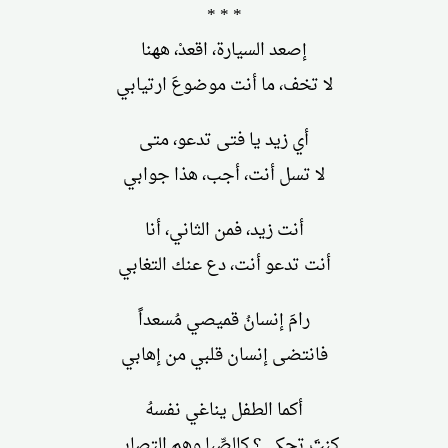
* * *
إصعد السيارة، اقعدْ، ههنا
لا تخف، ما أنت موضوعَ ارتيابي
أي زيد يا فتى تدعو، متى
لا تسل أنت، أجب، هذا جوابي
أنت زيد، فمن الثاني، أنا
أنت تدعو أنت، دع عنك التغابي
رامَ إنسانُ قميصي مُسعداً
فانتضى إنسان قلبي من إهابي
أكما الطفل يناغي نفسهُ
كنتَ تحكي؟ كالصِّبا وهم التصابي