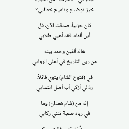
خيرُ توضيح وتلميح خطابي؟
كان حزبياً، صدقت الآن، قل
أين ألقاه، فقد أعيي طلابي
هاك ألفين وحدد بيته
من ربى التاريخ في أعلى الروابي
في (فتوح الشام) يثوي قائلاً:
ردّ لي أزكي أب أصل انتسابي
إنه من (شام همدان) وما
في رباه صعبة تثني ركابي