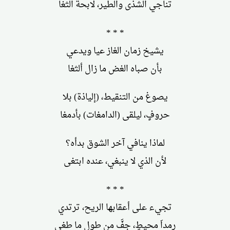
تناجي الشذى والطير، لابحة الثغا
* * *
يشيخ زمان الغاز عيا ويدعي
بأن صباه الغض ما زال ألثغا
يصوغ من التنقيط، (إلياذة) بلا
حروفٍ، ليلقى (الدامغات) بأدمغا
لماذا ينافي آخر الشوق بدأه؟
لأن الذي لا ينبغي، عنده ابتغى
* * *
تجيء على أعقابها الريح، ترتدي
رمداَ محيطٍ، جفَّ من طول ما طغى