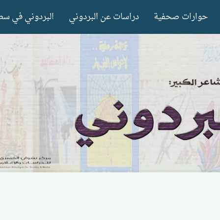
حوارات صحفية
دراسات عن البردوني
البردوني في سط