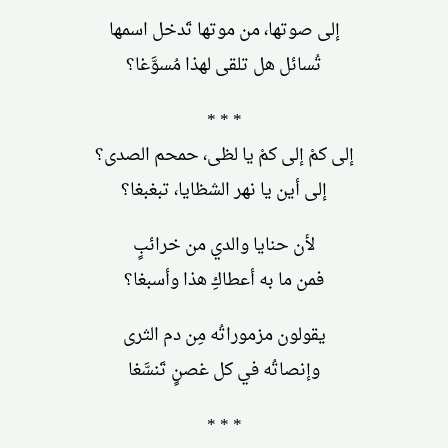
إلى صوتها، من موتها تَدخل اسمها
تُسائل هل تلقى لهذا مُسوَّغا؟
* * *
إلى كمْ إلى كمْ يا لظى، حمحم الصدى؟
إلى أين يا نهر الشظايا، تبغبغا؟
لأن حنايا والدي من خرائبٍ
فمن ما به أعطاكِ هذا وأسبغا؟
يقولون مزموراتُه مِن دم الثرى
وإنصاتُه في كل غصنٍ تَنسَّغا
* * *