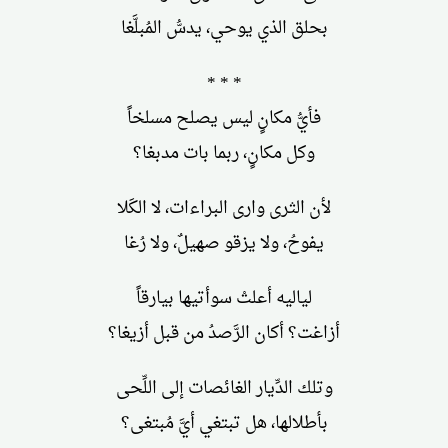
بحلق الذي يوحي، يدسُّ المُبلَّغا
* * *
فأيُّ مكانٍ ليس يصلح مسلخاً
وكل مكانٍ، ربما بات مدبغا؟
لأن الثرى وارى البراءات، لا الكَلا
يفوحُ، ولا يزقو صهيلٌ، ولا رُغا
لياليه أعلتْ سوأتيها بيارقاً
أزاغت؟ أكان الرَّصدُ من قبل أزيغا؟
وتلك الدِّيار الغائصات إلى اللِّحى
بأطلالها، هل تبتغي أيَّ مُبتغى؟