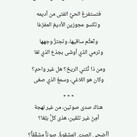
فتستفرغ الحيَّ الفتى من أديمه
وتكسو عجوزين الأديمَ المفرّغا
وتَعتُّم ساقيها، وتجترُّ وجهها
وترمي الذي أوشى بجذع الذي لغا
ومن ذا تُثني الريحُ؟ هل غير واحدٍ؟
وكان هو اللاغي، وسمعُ الذي صغى
* * *
هناك صدى صوتين، من غير لهجة
أمِنْ غير تلقين، هذى كلُّ ببَّغا؟
أأضحى الصدى المشقوقُ صوتاً مشقّقاً؟