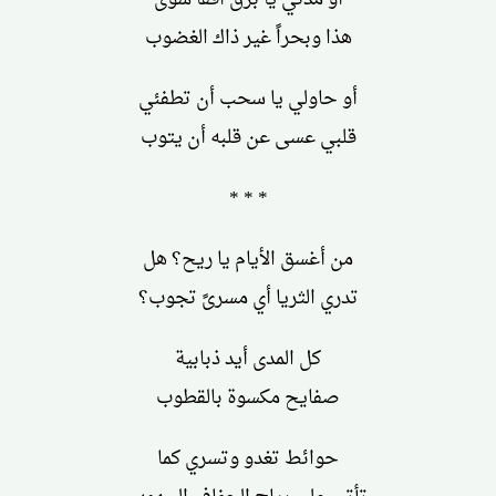
هذا وبحراً غير ذاك الغضوب
أو حاولي يا سحب أن تطفئي
قلبي عسى عن قلبه أن يتوب
* * *
من أغسق الأيام يا ريح؟ هل
تدري الثريا أي مسرىً تجوب؟
كل المدى أيد ذبابية
صفايح مكسوة بالقطوب
حوائط تغدو وتسري كما