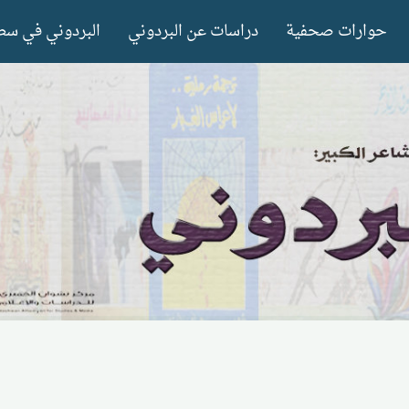
حوارات صحفية
دراسات عن البردوني
البردوني في سط