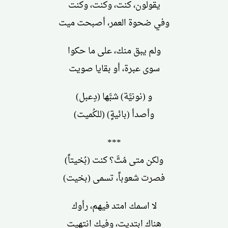
يقولون، كنت، وكنت، وكنت
وفي ضحوة العمر، أصبحت ميت
ولم يبق منك، على ما حكوا
سوى عبرة، أو بقايا صويت
و (نونيَّة) شبَّها (دِعبل)
وأصدأ (بائيةٍ) (للكُميت)
***
ولكن متى مُتَّ؟ كنت (بُخيتاً)
فصرت شعوباً، تسمى (بخيت)
لا اسمك امتد فيهم، رأوك
هناك ابتديت، وفيك انتهيت