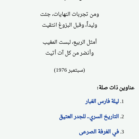
ومن تجربات النهايات، جئت
وليداً، وقبل البزوغ انتقيت
أمثل الربيع، لبست المغيب
وأنضر من كل آت أتيت
(سبتمبر 1976)
عناوين ذات صلة:
ليلة فارس الغبار
التاريخ السري.. للجدر العتيق
في الغرفة الصرعى