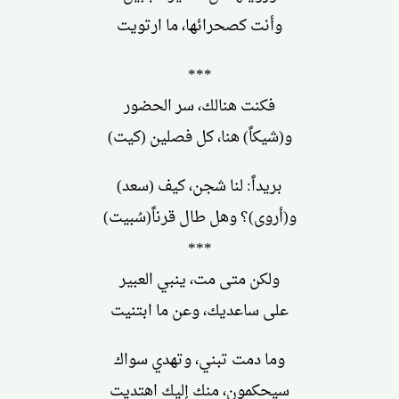
وأنت كصحرائها، ما ارتويت
***
فكنت هنالك، سر الحضور
و(شيكاً) هنا، كل فصلين (كيت)
بريداً: لنا شجن، كيف (سعد)
و(أروى)؟ وهل طال قرناً(سُبيت)
***
ولكن متى مت، ينبي العبير
على ساعديك، وعن ما ابتنيت
وما دمت تبني، وتهدي سواك
سيحكمون، منك إليك اهتديت