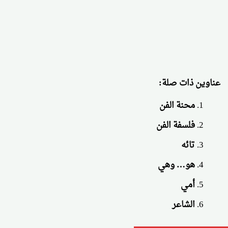
عناوين ذات صلة:
محنة الفن
فلسفة الفن
تائه
هو… وهي
أمي
الشاعر