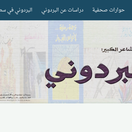
حوارات صحفية
دراسات عن البردوني
البردوني في سط