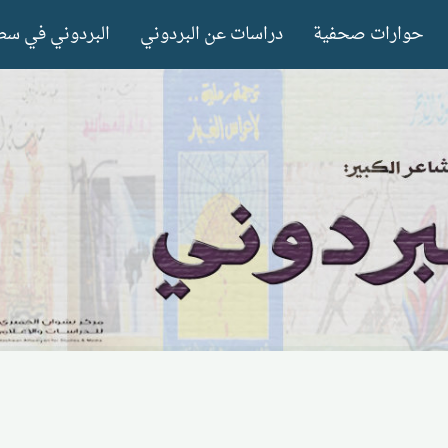
حوارات صحفية
دراسات عن البردوني
البردوني في سط