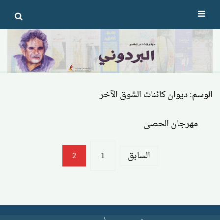
Ski
t
conten
الوسم:
ديوان كائنات الشوق الآخر
مهرجان الحصى
تعدد
السابق
1
2
صفحات
المقالات