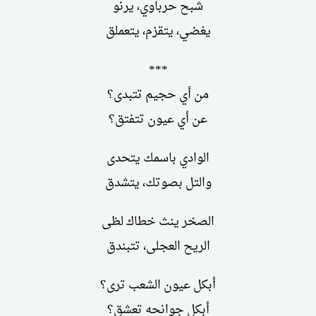
شبح حرباوي، يرنو
يغضي، يتقزم، يتعملق
***
من أي حجيم تتبدى؟
عن أي عيون تتفتق؟
الوادي باسمك يتحدى
والتل بصوتك، يتشدق
الصخر ينث خطاك لظى
الريح العجلى، تتبندق
أبكل عيون الشعب ترى؟
أبكل جوانحه تعشق؟