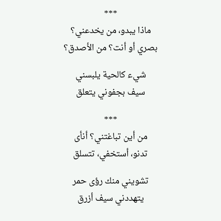
***
ماذا يبدو، من يخدعني؟
بصري أو أنت؟ من الأصدق؟
شيء كالحية يلبسني
سيف بجفوني يتعلق
***
من أين تباغتني؟ أنأى
تدنو، أستخفي، تتسلق
تشويني منك رؤى حمر
يتهددني سيف أزرق