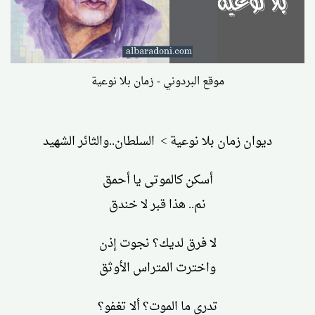
موقع البردوني - زمان بلا نوعية
ديوان زمان بلا نوعية > السلطان..والثائر الشهيد
أسكن كالموتى يا أحمق
نم.. هذا قبر لا خندق
لا فرق لديك؟ نجوت إذن
واخترت المتراس الأوثق
تدري ما الموت؟ ألا تغفو؟