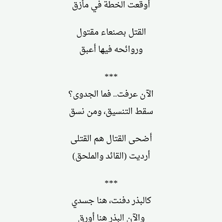
أوقعت الخطة في مأزق
القتل بصنعاء مقتول
وروائحه فيها أعبق
***
الآن عرفت.. فما الجدوى؟
سقط التنسيق، ومن نسق
أضحى القتال هم القتلى
أرديت (القائد والملحق)
***
كالبذر دفنت، هنا جسدي
والآن البذر هنا أورق