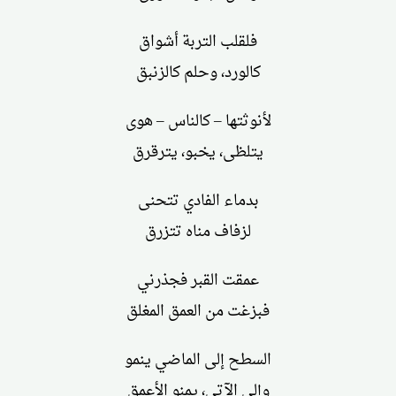
فلقلب التربة أشواق
كالورد، وحلم كالزنبق
لأنوثتها – كالناس – هوى
يتلظى، يخبو، يترقرق
بدماء الفادي تتحنى
لزفاف مناه تتزرق
عمقت القبر فجذرني
فبزغت من العمق المغلق
السطح إلى الماضي ينمو
وإلى الآتي، يمنو الأعمق