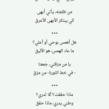
من ظلمته، يأتي أبهى
كي يبتكر الأبهى الأعرق
***
هل أهمس بوحي أو أعلي؟
ما عاد الهمس، هو الأليق
يا من مزقني، جمعنا
– في خط الثورة- من مزق
***
ماذا حققت؟ ألا تدري؟
وطني يدري، ماذا حقق