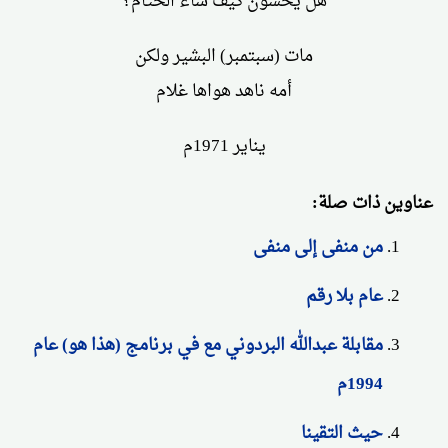
هل يحسون كيف ساء الختام؟
مات (سبتمبر) البشير ولكن
أمه ناهد هواها غلام
يناير 1971م
عناوين ذات صلة:
من منفى إلى منفى
عام بلا رقم
مقابلة عبدالله البردوني مع في برنامج (هذا هو) عام
1994م
حيث التقينا