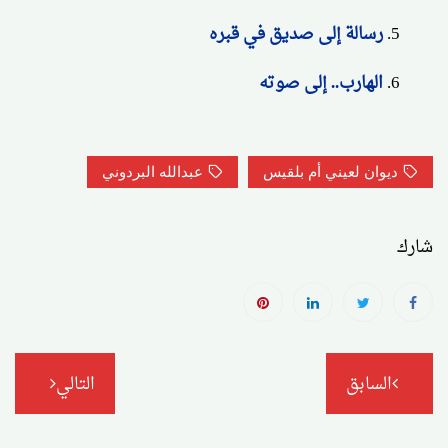
رسالة إلى صديق في قبره
الهارب.. إلى صوته
ديوان لعيني أم بلقيس
عبدالله البردوني
شارك
تصفّح
السابق
التالي
المقالات